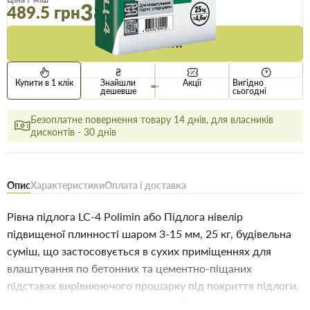
387.5 грн
489.5 грн
Купити
Купити в 1 клік
Знайшли
Акції
Вигідно
дешевше
сьогодні
Безоплатне повернення товару 14 днів, для власників
дисконтів - 30 днів
Опис
Характеристики
Оплата і доставка
Рівна підлога LC-4 Polimin або Підлога нівелір
підвищеної плинності шаром 3-15 мм, 25 кг, будівельна
суміш, що застосовується в сухих приміщеннях для
влаштування по бетонних та цементно-піщаних
підставах вирівнюючого прошарку під покриття підлоги,
яке буде виготовлено з штучних або рулонних матеріалів.