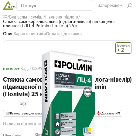
Запоріжжя
Будівельні суміші
Наливна підлога
Стяжка самовирівнювальна (підлога-нівелір) підвищеної
плинності ЛЦ-4 Polimin (Полімін) 25 кг
Опис
Характеристики
Оплата і доставка
Бонуси
+ 2
Код: 00899
В наявності
Стяжка самовирівнювальна (підлога-нівелір)
підвищеної плинності ЛЦ-4 Polimin
(Полімін) 25 кг
(0)
Безкоштовна доставка! Від 15000 грн
єВідновлення
Доставка НП
Наливна підлога та стяжка
Опт
Ціна / міш