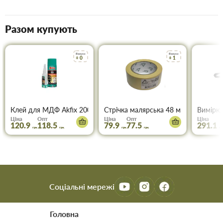
Разом купують
Бонуси
Бонуси
+ 0
+ 1
Клей для МДФ Akfix 200 мл+50 мл
Стрічка малярська 48 мм * 50м ТОР
Вимірюв
Ціна
Опт
Ціна
Опт
Ціна
120.9
118.5
79.9
77.5
291.1
грн.
грн.
грн.
грн.
грн
Соціальні мережі
Головна