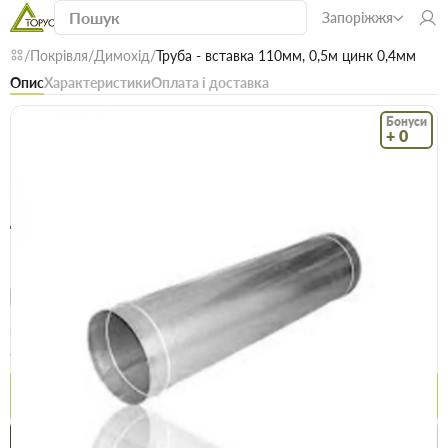
Запоріжжя
Покрівля
Димохід
Труба - вставка 110мм, 0,5м цинк 0,4мм
Опис
Характеристики
Оплата і доставка
Бонуси
+ 0
Код: 20848
В наявності
Труба - вставка 110мм, 0,5м цинк 0,4мм
(0)
Безкоштовна доставка! Від 15000 грн
єВідновлення
Доставка НП
Опт
Ціна / шт
85.9 грн
88.5 грн
Купити