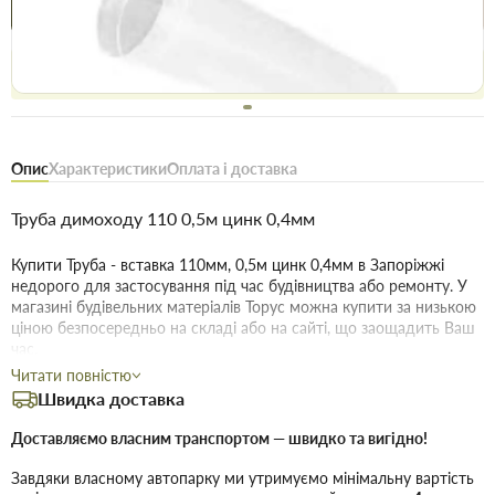
Купити в 1 клік
Знайшли
Акції
Вигідно
дешевше
сьогодні
Безоплатне повернення товару 14 днів, для власників
дисконтів - 30 днів
Опис
Характеристики
Оплата і доставка
Труба димоходу 110 0,5м цинк 0,4мм
Купити Труба - вставка 110мм, 0,5м цинк 0,4мм в Запоріжжі
недорого для застосування під час будівництва або ремонту. У
магазині будівельних матеріалів Торус можна купити за низькою
ціною безпосередньо на складі або на сайті, що заощадить Ваш
час.
Читати повністю
Переваги нашого інтернет-магазину будматеріалів не тільки в
Швидка доставка
ціні!
Доставляємо власним транспортом — швидко та вигідно!
Якість без посередників:
Ми пропонуємо купити товари
дійсно високої якості, і для цього укладаємо договори з
Завдяки власному автопарку ми утримуємо мінімальну вартість
безпосередніми виробниками.