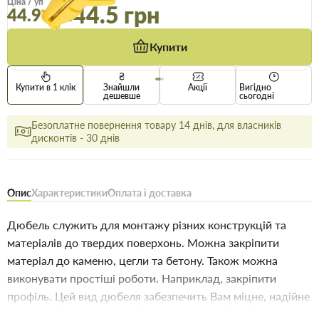
Ціна / уп
44.5 грн
44.9 грн
Купити
Купити в 1 клік
Знайшли
Акції
Вигідно
дешевше
сьогодні
Безоплатне повернення товару 14 днів, для власників
дисконтів - 30 днів
Опис
Характеристики
Оплата і доставка
Дюбель служить для монтажу різних конструкцій та
матеріалів до твердих поверхонь. Можна закріпити
матеріал до каменю, цегли та бетону. Також можна
виконувати простіші роботи. Наприклад, закріпити
профіль. Цей вид дюбеля забезпечить Вам міцне, надійне
та довговічне з'єднання. Складається дюбель із двох