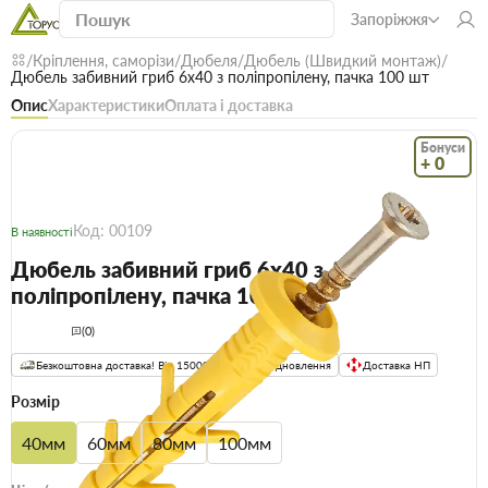
Запоріжжя
Кріплення, саморізи
Дюбеля
Дюбель (Швидкий монтаж)
Дюбель забивний гриб 6х40 з поліпропілену, пачка 100 шт
Опис
Характеристики
Оплата і доставка
Бонуси
+ 0
Код: 00109
В наявності
Дюбель забивний гриб 6х40 з
поліпропілену, пачка 100 шт
(0)
Безкоштовна доставка! Від 15000 грн
єВідновлення
Доставка НП
Розмір
40мм
60мм
80мм
100мм
Опт