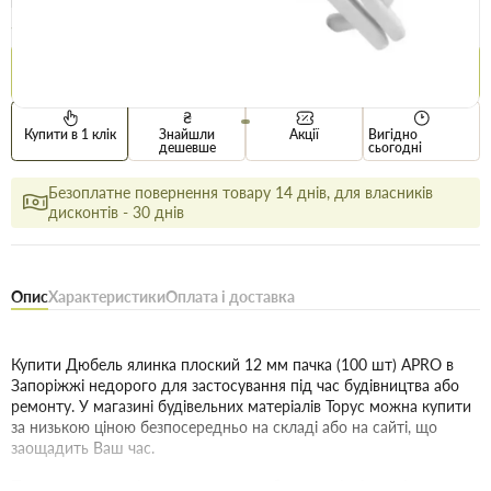
Ціна / уп
31.9 грн
32.9 грн
Купити
Купити в 1 клік
Знайшли
Акції
Вигідно
дешевше
сьогодні
Безоплатне повернення товару 14 днів, для власників
дисконтів - 30 днів
Опис
Характеристики
Оплата і доставка
Купити Дюбель ялинка плоский 12 мм пачка (100 шт) APRO в
Запоріжжі недорого для застосування під час будівництва або
ремонту. У магазині будівельних матеріалів Торус можна купити
за низькою ціною безпосередньо на складі або на сайті, що
заощадить Ваш час.
Переваги нашого інтернет-магазину будматеріалів не тільки в