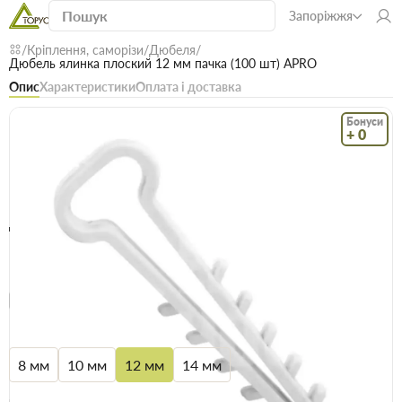
Запоріжжя
Кріплення, саморізи
Дюбеля
Дюбель ялинка плоский 12 мм пачка (100 шт) APRO
Опис
Характеристики
Оплата і доставка
Бонуси
+ 0
Код: 15610
В наявності
Дюбель ялинка плоский 12 мм пачка (100
шт) APRO
(0)
Безкоштовна доставка! Від 15000 грн
єВідновлення
Доставка НП
Розмір
8 мм
10 мм
12 мм
14 мм
Опт