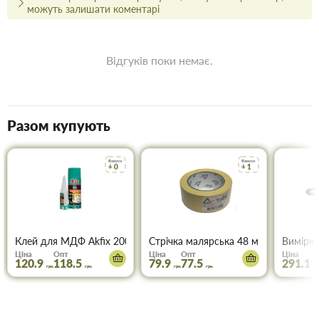
можуть залишати коментарі
Відгуків поки немає.
Разом купують
Бонуси
Бонуси
+ 0
+ 1
Клей для МДФ Akfix 200 мл+50 мл
Стрічка малярська 48 мм * 50м ТОР
Вимірюв
Ціна
Опт
Ціна
Опт
Ціна
120.9
118.5
79.9
77.5
291.1
грн.
грн.
грн.
грн.
грн