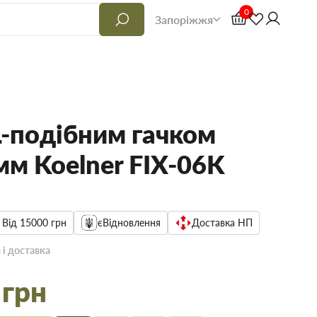
0
Запоріжжя
L-подібним гачком
м Koelner FIX-06K
 Від 15000 грн
єВідновлення
Доставка НП
 і доставка
 грн