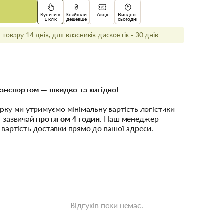
Купити в
Знайшли
Акції
Вигідно
1 клік
дешевше
сьогодні
товару 14 днів, для власників дисконтів - 30 днів
анспортом — швидко та вигідно!
рку ми утримуємо мінімальну вартість логістики
я зазвичай
протягом 4 годин
. Наш менеджер
 вартість доставки прямо до вашої адреси.
Відгуків поки немає.