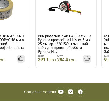
аховувати, що оптова ціна в
і більше товарів.
4х40 мм Koelner FIX-
є зберегти час, гроші та нерви
а 48 мм * 50м ТОРУС 056
Вимірювальна рулетка 5 м x 25 мм Haisser 
Мі
трібні.
 ТОРУС 48 мм ×
Рулетка професійна Haisser, 5 м x
Ун
чний
25 мм, арт. 22015Оптимальний
мі
рофесіоналів та
вибір для щоденної роботи.
по
Рулетка Ha..
Заб
Ціна
Опт
Цін
рн.
291.1
грн.
284.4
грн.
9
Соціальні мережі