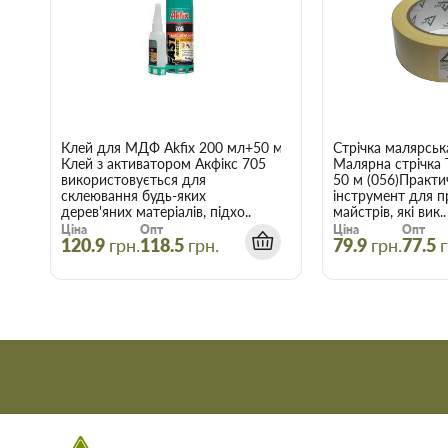
Гнучкі знижки:
Діє гнучка система знижок, варто лише вр
нашому інтернет-магазині починає діяти при купівлі двох 
Купити Дюбель з L-подібним гачком 06К/
06K в Запоріжжі
Скористайтеся послугами інтернет-магазину Торус! Це означа
Клей для МДФ Akfix 200 мл+50 мл
Стрічка малярськ
й отримати з доставкою саме ті товари та послуги, які вам по
Клей з активатором Акфікс 705
Малярна стрічка
використовується для
50 м (056)Практи
склеювання будь-яких
інструмент для п
дерев'яних матеріалів, підхо..
майстрів, які вик..
Ціна
Опт
Ціна
Опт
120.9
грн.
118.5
грн.
79.9
грн.
77.5
г