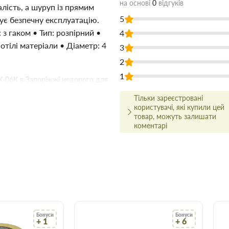
на основі
0
відгуків
алість, а шуруп із прямим
5
ує безпечну експлуатацію.
 з гаком • Тип: розпірний •
4
отілі матеріали • Діаметр: 4
3
2
1
X-06K в Запоріжжі недорого для
дівельних матеріалів Торус
Тільки зареєстровані
о на сайті, що заощадить Ваш
користувачі, які купили цей
товар, можуть залишати
коментарі
 ціні!
йсно високої якості, і для
ми.
ництва та ремонту в найширшому
о вам найбільше підходить за
сультуватися з досвідченим
арів відбувається вчасно і точно
Бонуси
Бонуси
+ 1
+ 6