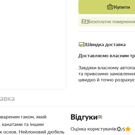
Купити
Безоплатне повернення 
Швидка доставка
Доставляємо власним тр
Завдяки власному автопа
та привозимо замовленн
швидко й точно розрахує
тавка
Відгуки
завареним гаком, який
(0)
, канатами та іншим
0
Оцінка користувачів:
/5
их основ. Нейлоновий дюбель