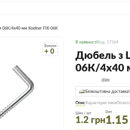
м 06К/4х40 мм Koelner FIX-06K
В наявності
Код: 17564
Бонуси
+ 0
Дюбель з 
06К/4х40 м
(0)
Безкоштовна доставка!
Опис
Характеристики
Оплата
Опт
Ціна / шт
1.15
1.2 грн