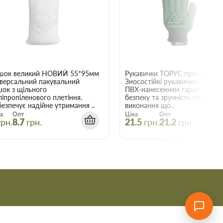
22015
шок великий НОВИЙ 55*95мм
Рукавички ТОРУС пряжа чорна
іверсальний пакувальний
Зносостійкі рукавички «ТОРУС»
шок з щільного
ПВХ-нанесенням гарантують
ліпропіленового плетіння.
безпеку та зручність під час
езпечує надійне утримання ..
виконання що..
а
Опт
Ціна
Опт
грн.
8.7
грн.
21.5
грн.
21.2
грн.