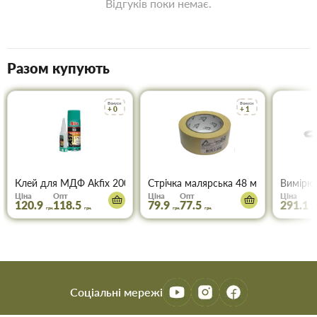
Відгуків поки немає.
Разом купують
Бонуси
Бонуси
+ 0
+ 1
Клей для МДФ Akfix 200 мл+50 мл
Стрічка малярська 48 мм * 50м ТОР
Вимірюв
Ціна
Опт
Ціна
Опт
Ціна
120.9
118.5
79.9
77.5
291.1
грн.
грн.
грн.
грн.
грн
Соціальні мережі