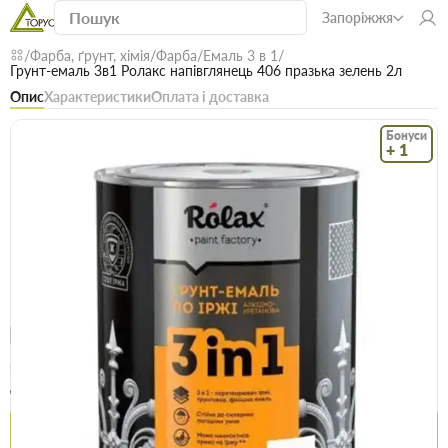
Запоріжжя
Фарба, ґрунт, хімія
Фарба
Емаль 3 в 1
Грунт-емаль 3в1 Ролакс напівглянець 406 празька зелень 2л
Опис
Характеристики
Оплата і доставка
Бонуси
+ 1
Код: 23953
В наявності
Грунт-емаль 3в1 Ролакс напівглянець 406
празька зелень 2л
(0)
Безкоштовна доставка! Від 15000 грн
єВідновлення
Доставка НП
Опт
Ціна / шт
458.5 грн
467.5 грн
Купити