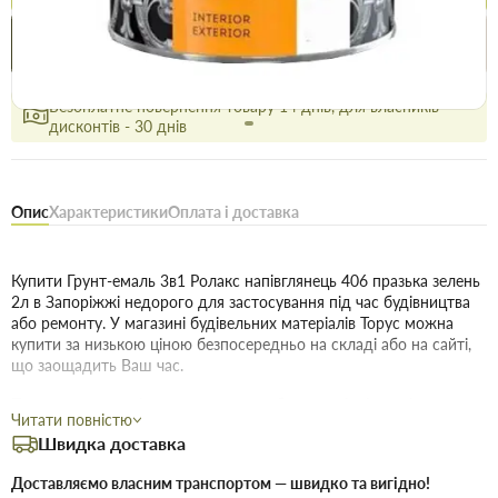
Купити в 1 клік
Знайшли
Акції
Вигідно
дешевше
сьогодні
Безоплатне повернення товару 14 днів, для власників
дисконтів - 30 днів
Опис
Характеристики
Оплата і доставка
Купити Грунт-емаль 3в1 Ролакс напівглянець 406 празька зелень
2л в Запоріжжі недорого для застосування під час будівництва
або ремонту. У магазині будівельних матеріалів Торус можна
купити за низькою ціною безпосередньо на складі або на сайті,
що заощадить Ваш час.
Переваги нашого інтернет-магазину будматеріалів не тільки в
Читати повністю
ціні!
Швидка доставка
Якість без посередників:
Ми пропонуємо купити товари
Доставляємо власним транспортом — швидко та вигідно!
дійсно високої якості, і для цього укладаємо договори з