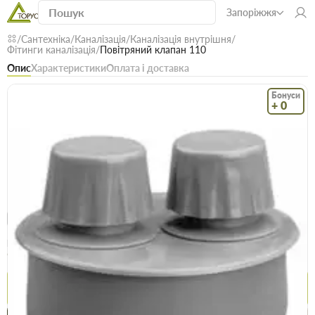
Запоріжжя
Сантехніка
Каналізація
Каналізація внутрішня
Фітинги каналізація
Повітряний клапан 110
Опис
Характеристики
Оплата і доставка
Бонуси
+ 0
Код: 12261
В наявності
Повітряний клапан 110
(0)
Безкоштовна доставка! Від 15000 грн
єВідновлення
Доставка НП
Опт
Ціна / шт
99.9 грн
99.9 грн
Купити