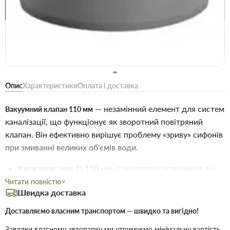
Купити в 1 клік
Знайшли
Акції
Вигідно
дешевше
сьогодні
Безоплатне повернення товару 14 днів, для власників
дисконтів - 30 днів
Опис
Характеристики
Оплата і доставка
— незамінний елемент для систем
Вакуумний клапан 110 мм
каналізації, що функціонує як зворотний повітряний
клапан. Він ефективно вирішує проблему «зриву» сифонів
при змиванні великих об'ємів води.
D 110 мм, стандарт підключення до
Характеристики:
каналізаційних труб ПВХ/ПП.
Читати повністю
Швидка доставка
Висока швидкість реакції на зміну тиску,
Переваги:
герметичність, тривалий термін експлуатації.
Доставляємо власним транспортом — швидко та вигідно!
Встановлюється у найвищій точці
Монтаж:
Завдяки власному автопарку ми утримуємо мінімальну вартість