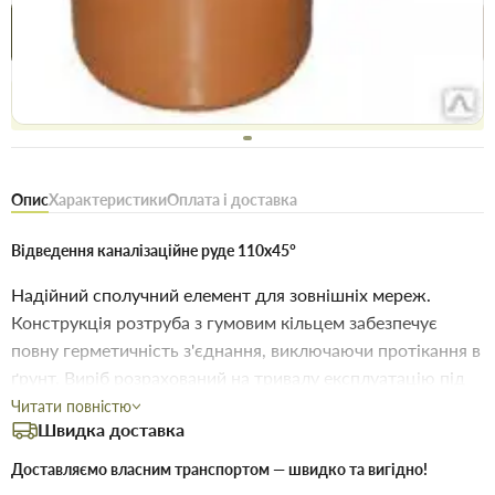
Купити в 1 клік
Знайшли
Акції
Вигідно
дешевше
сьогодні
Безоплатне повернення товару 14 днів, для власників
дисконтів - 30 днів
Опис
Характеристики
Оплата і доставка
Відведення каналізаційне руде 110х45°
Надійний сполучний елемент для зовнішніх мереж.
Конструкція розтруба з гумовим кільцем забезпечує
повну герметичність з'єднання, виключаючи протікання в
ґрунт. Виріб розрахований на тривалу експлуатацію під
тиском ґрунту.
Читати повністю
Швидка доставка
Ключові параметри:
Доставляємо власним транспортом — швидко та вигідно!