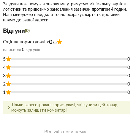
110 мм
Діаметр:
Завдяки власному автопарку ми утримуємо мінімальну вартість
45 градусів
Кут:
логістики та привозимо замовлення зазвичай
протягом 4 годин
.
Наш менеджер швидко й точно розрахує вартість доставки
Зовнішня каналізація (руда труба)
Призначення:
прямо до вашої адреси.
Де застосовується:
Відгуки
(0)
Облаштування каналізаційних систем приватних та
0
Оцінка користувачів:
/5
промислових об'єктів.
на основі
0
відгуків
Формування поворотів магістральних ліній у
5
0
траншеях.
4
0
Системи водовідведення, що підлягають укладанню в
3
0
ґрунт.
2
0
Купити Коліно каналізаційне ПВХ 110х45° (руде) в Запоріжжі
1
0
недорого для застосування під час будівництва або ремонту. У
магазині будівельних матеріалів Торус можна купити за низькою
Тільки зареєстровані користувачі, які купили цей товар,
ціною безпосередньо на складі або на сайті, що заощадить Ваш
можуть залишати коментарі
час.
Переваги нашого інтернет-магазину будматеріалів не тільки в
ціні!
Відгуків поки немає.