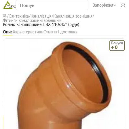
Запоріжжя
Сантехніка
Каналізація
Каналізація зовнішня
Фітинги каналізаційні зовнішні
Коліно каналізаційне ПВХ 110х45° (руде)
Опис
Характеристики
Оплата і доставка
Бонуси
+ 0
Код: 15597
В наявності
Коліно каналізаційне ПВХ 110х45° (руде)
(0)
Безкоштовна доставка! Від 15000 грн
єВідновлення
Доставка НП
Опт
Ціна / шт
68.8 грн
70.8 грн
Купити