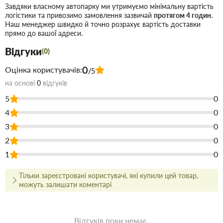
90 градусів
Кут:
Завдяки власному автопарку ми утримуємо мінімальну вартість
Зовнішня каналізація (руда труба)
Призначення:
логістики та привозимо замовлення зазвичай
протягом 4 годин
.
Наш менеджер швидко й точно розрахує вартість доставки
прямо до вашої адреси.
Де застосовується:
Відгуки
(0)
Для виконання різких поворотів каналізаційних ліній
поза будівлями.
0
Оцінка користувачів:
/5
Монтаж вхідних вузлів у септики або оглядові
на основі
0
відгуків
колодязі.
5
0
Прокладання трубопроводів у траншеях з
4
0
врахуванням навантажень від ґрунту.
3
0
Купити Коліно каналізаційне ПВХ 110х90° (руде) в Запоріжжі
2
0
недорого для застосування під час будівництва або ремонту. У
1
0
магазині будівельних матеріалів Торус можна купити за низькою
ціною безпосередньо на складі або на сайті, що заощадить Ваш
час.
Тільки зареєстровані користувачі, які купили цей товар,
можуть залишати коментарі
Переваги нашого інтернет-магазину будматеріалів не тільки в
ціні!
Якість без посередників:
Ми пропонуємо купити товари
Відгуків поки немає.