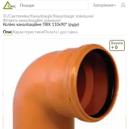
Запоріжжя
Сантехніка
Каналізація
Каналізація зовнішня
Фітинги каналізаційні зовнішні
Коліно каналізаційне ПВХ 110х90° (руде)
Опис
Характеристики
Оплата і доставка
Бонуси
+ 0
Код: 15598
В наявності
Коліно каналізаційне ПВХ 110х90° (руде)
(0)
Безкоштовна доставка! Від 15000 грн
єВідновлення
Доставка НП
Опт
Ціна / шт
62.7 грн
64.5 грн
Купити