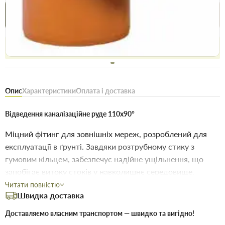
Купити в 1 клік
Знайшли
Акції
Вигідно
дешевше
сьогодні
Безоплатне повернення товару 14 днів, для власників
дисконтів - 30 днів
Опис
Характеристики
Оплата і доставка
Відведення каналізаційне руде 110х90°
Міцний фітинг для зовнішніх мереж, розроблений для
експлуатації в ґрунті. Завдяки розтрубному стику з
гумовим кільцем, забезпечує надійне ущільнення, що
запобігає витоку стоків у навколишнє середовище.
Читати повністю
Ключові параметри:
Швидка доставка
110 мм
Доставляємо власним транспортом — швидко та вигідно!
Діаметр: