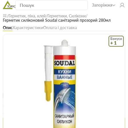
Запоріжжя
Герметик, піна, клей
Герметики, Силікони
Герметик силіконовий Soudal санітарний прозорий 280мл
Опис
Характеристики
Оплата і доставка
Бонуси
+ 1
Код: 16457
В наявності
Герметик силіконовий Soudal санітарний
прозорий 280мл
(0)
Безкоштовна доставка! Від 15000 грн
єВідновлення
Доставка НП
Опт
Ціна / шт
244.5 грн
252 грн
Купити