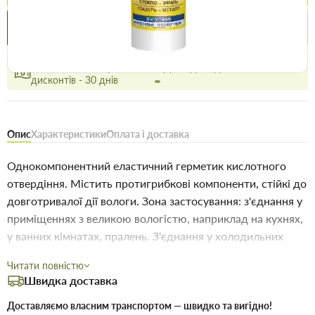
Купити в 1 клік
Знайшли
Акції
Вигідно
дешевше
сьогодні
Безоплатне повернення товару 14 днів, для власників
дисконтів - 30 днів
Опис
Характеристики
Оплата і доставка
Однокомпонентний еластичний герметик кислотного
отвердіння. Містить протигрибкові компоненти, стійкі до
довготривалої дії вологи. Зона застосування: з'єднання у
приміщеннях з великою вологістю, наприклад на кухнях,
у ванних кімнатах, пралень. З'єднання у холодильних
приміщеннях. Закладення щілин між стіною та
Читати повністю
раковиною. Герметизація з'єднань у системах
Швидка доставка
кондиціювання повітря. Фугування керамічних плиток.
Оздоблювальний герметик для скління. З'єднання на
Доставляємо власним транспортом — швидко та вигідно!