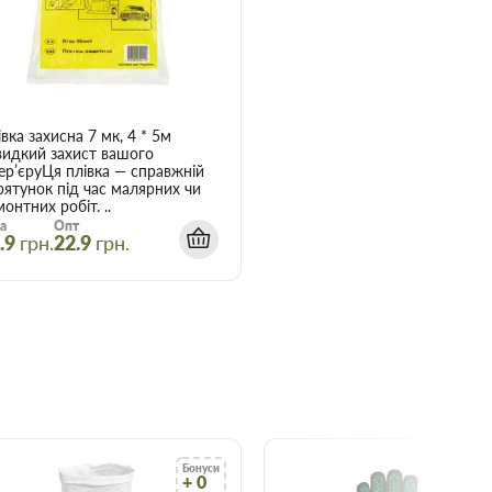
5м біла кремова ME3845
вка захисна 7 мк, 4 * 5м
идкий захист вашого
тер’єруЦя плівка — справжній
рятунок під час малярних чи
онтних робіт. ..
а
Опт
.9
грн.
22.9
грн.
Бонуси
Б
+ 0
+