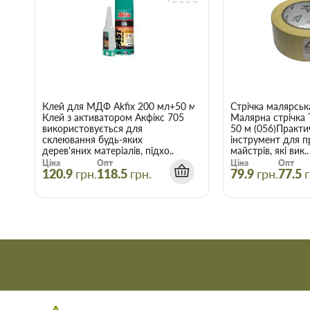
Клей для МДФ Akfix 200 мл+50 мл
Стрічка малярськ
Клей з активатором Акфікс 705
Малярна стрічка
використовується для
50 м (056)Практи
склеювання будь-яких
інструмент для п
дерев'яних матеріалів, підхо..
майстрів, які вик..
Ціна
Опт
Ціна
Опт
120.9
грн.
118.5
грн.
79.9
грн.
77.5
г