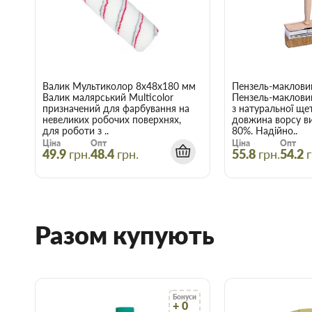
за вказаною адресою.
Гнучкі знижки:
Діє гнучка система знижок, варто лише вр
нашому інтернет-магазині починає діяти при купівлі двох 
Купити Грунтовка глибокопроникна CT 17 C
Запоріжжі
Валик Мультиколор 8х48х180 мм
Пензель-макловиц
Валик малярський Multicolor
Пензель-маклови
Скористайтеся послугами інтернет-магазину Торус! Це означа
призначений для фарбування на
з натуральної ще
й отримати з доставкою саме ті товари та послуги, які вам по
невеликих робочих поверхнях,
довжина ворсу в
для роботи з ..
80%. Надійно..
Ціна
Опт
Ціна
Опт
49.9
грн.
48.4
грн.
55.8
грн.
54.2
г
Разом купують
Бонуси
+ 0