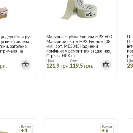
аховувати, що оптова ціна в
і більше товарів.
eresit (Церезит) 5 л в
я дерев'яна ручка 50х150 мм
Малярна стрічка Економ HPX 60 С 38мм х 4
Плі
ця виготовлена
Малярний скотч HPX Економ (38
Шв
є зберегти час, гроші та нерви
тини, загальна
мм), арт. ME3845Надійний
ін
трібні.
итримана на
помічник у ремонтних завданнях.
по
Стрічка HPX ш..
рем
Ціна
Опт
Цін
рн.
121.9
грн.
119.5
грн.
23
Бонуси
Бонуси
+ 1
+ 6