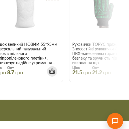
22015
шок великий НОВИЙ 55*95мм
Рукавички ТОРУС пряжа чорна
іверсальний пакувальний
Зносостійкі рукавички «ТОРУС»
шок з щільного
ПВХ-нанесенням гарантують
ліпропіленового плетіння.
безпеку та зручність під час
езпечує надійне утримання ..
виконання що..
а
Опт
Ціна
Опт
грн.
8.7
грн.
21.5
грн.
21.2
грн.