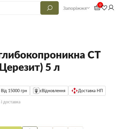
0
Запоріжжя
 глибокопроникна CT
(Церезит) 5 л
 Від 15000 грн
єВідновлення
Доставка НП
 і доставка