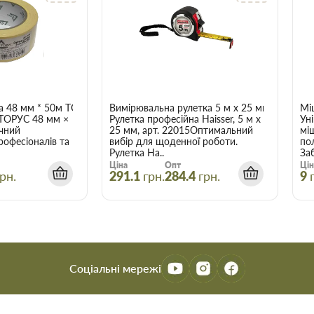
а 48 мм * 50м ТОРУС 056
Вимірювальна рулетка 5 м x 25 мм Haisser 
Мі
 ТОРУС 48 мм ×
Рулетка професійна Haisser, 5 м x
Ун
чний
25 мм, арт. 22015Оптимальний
мі
рофесіоналів та
вибір для щоденної роботи.
по
Рулетка Ha..
Заб
Ціна
Опт
Цін
рн.
291.1
грн.
284.4
грн.
9
Соціальні мережі