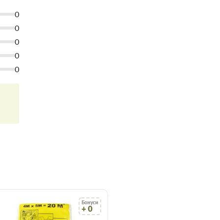
0
0
0
0
0
Бонуси
+ 0