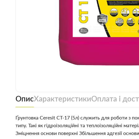
Опис
Характеристики
Оплата і дос
Ґрунтовка Ceresit СТ-17 (5л) служить для роботи з 
типу. Такі як гідроізоляційні та теплоізоляційні мат
Зміцнення основи поверхні Збільшення адгезії осно