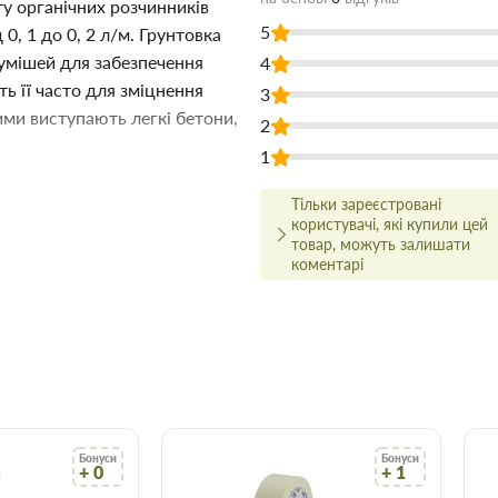
у органічних розчинників
5
0, 1 до 0, 2 л/м. Грунтовка
сумішей для забезпечення
4
ь її часто для зміцнення
3
ми виступають легкі бетони,
2
1
5 л в Запоріжжі недорого для
Тільки зареєстровані
дівельних матеріалів Торус
користувачі, які купили цей
о на сайті, що заощадить Ваш
товар, можуть залишати
коментарі
 ціні!
йсно високої якості, і для
ми.
ництва та ремонту в найширшому
о вам найбільше підходить за
сультуватися з досвідченим
Бонуси
Бонуси
+ 0
+ 1
арів відбувається вчасно і точно