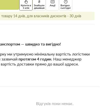
Купити в
Знайшли
Акції
Вигідно
1 клік
дешевше
сьогодні
товару 14 днів, для власників дисконтів - 30 днів
анспортом — швидко та вигідно!
рку ми утримуємо мінімальну вартість логістики
я зазвичай
протягом 4 годин
. Наш менеджер
 вартість доставки прямо до вашої адреси.
Відгуків поки немає.