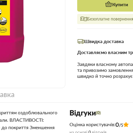
Купити
Безоплатне повернення 
Швидка доставка
Доставляємо власним тр
Завдяки власному автопа
та привозимо замовленн
швидко й точно розрахує
тавка
Відгуки
покриттям оздоблювального
(0)
еріали. ВЛАСТИВОСТІ:
0
Оцінка користувачів:
/5
ви до покриття Зменшення
на основі
0
відгуків