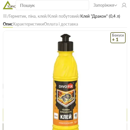
Запоріжжя
Герметик, піна, клей
Клей побутовий
Клей "Дракон" (0,4 л)
Опис
Характеристики
Оплата і доставка
Бонуси
+ 1
Код: 00599
В наявності
Клей "Дракон" (0,4 л)
(0)
Безкоштовна доставка! Від 15000 грн
єВідновлення
Доставка НП
Опт
Ціна / шт
111.9 грн
113.3 грн
Купити