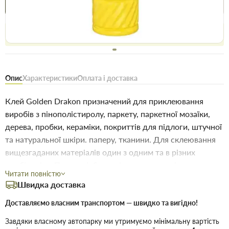
Купити в 1 клік
Знайшли
Акції
Вигідно
дешевше
сьогодні
Безоплатне повернення товару 14 днів, для власників
дисконтів - 30 днів
Опис
Характеристики
Оплата і доставка
Клей Golden Drakon призначений для приклеювання
виробів з пінополістиролу, паркету, паркетної мозаїки,
дерева, пробки, кераміки, покриттів для підлоги, штучної
та натуральної шкіри. паперу, тканини. Для склеювання
вищезгаданих матеріалів один з одним та в різних
комбінаціях. Поверхні: бетонні, оштукатурені, цементно-
Читати повністю
вапняні, гіпсові (крім глянсових). Полімерний клей Golden
Швидка доставка
Drakon стійкий до механічних навантажень. Має високу
адгезію. Простий у застосуванні. Морозостійкий,
Доставляємо власним транспортом — швидко та вигідно!
термостійкий. Виконання робіт Клей полімерний «Голден
Завдяки власному автопарку ми утримуємо мінімальну вартість
Дракон» нанести на чисту, рівну та суху поверхню тонким