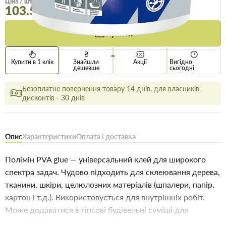
Ціна / шт
99.5 грн
103.5 грн
Купити
Купити в 1 клік
Знайшли
Акції
Вигідно
дешевше
сьогодні
Безоплатне повернення товару 14 днів, для власників
дисконтів - 30 днів
Опис
Характеристики
Оплата і доставка
Полімін PVA glue — універсальний клей для широкого
спектра задач. Чудово підходить для склеювання дерева,
тканини, шкіри, целюлозних матеріалів (шпалери, папір,
картон і т.д.). Використовується для внутрішніх робіт.
Може додаватися в гіпсові будівельні суміші для
збільшення еластичності та інших модифікацій. Не