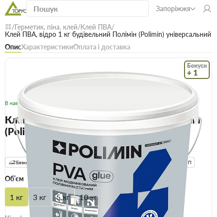
Запоріжжя
Герметик, піна, клей
Клей ПВА
Клей ПВА, відро 1 кг будівельний Полімін (Polimin) універсальний
Опис
Характеристики
Оплата і доставка
Бонуси
+ 1
Код: 16065
В наявності
Клей ПВА, відро 1 кг будівельний Полімін
(Polimin) універсальний
(0)
Безкоштовна доставка! Від 15000 грн
єВідновлення
Доставка НП
Об’єм
1 кг
3 кг
5 кг
10 кг
Опт