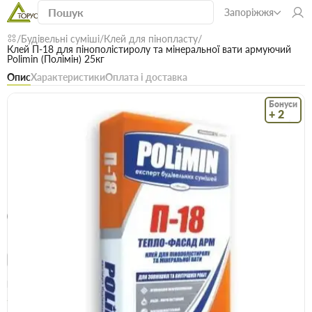
Запоріжжя
Будівельні суміші
Клей для пінопласту
Клей П-18 для пінополістиролу та мінеральної вати армуючий
Polimin (Полімін) 25кг
Опис
Характеристики
Оплата і доставка
Бонуси
+ 2
Код: 16702
В наявності
Клей П-18 для пінополістиролу та
мінеральної вати армуючий Polimin
(Полімін) 25кг
(0)
Безкоштовна доставка! Від 15000 грн
єВідновлення
Доставка НП
Опт
Ціна / міш
235.5 грн
339.5 грн