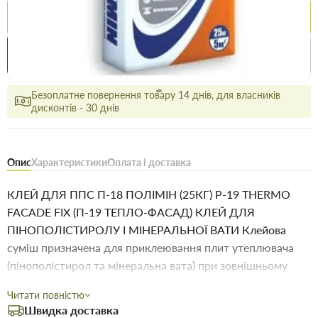
Купити
Купити в 1 клік
Знайшли
Акції
Вигідно
дешевше
сьогодні
Безоплатне повернення товару 14 днів, для власників
дисконтів - 30 днів
Опис
Характеристики
Оплата і доставка
КЛЕЙ ДЛЯ ППС П-18 ПОЛІМІН (25КГ) Р-19 THERMO
FACADE FIX (П-19 ТЕПЛО-ФАСАД) КЛЕЙ ДЛЯ
ПІНОПОЛІСТИРОЛУ І МІНЕРАЛЬНОЇ ВАТИ Клейова
суміш призначена для приклеювання плит утеплювача
(пінополістирол та мінеральна вата) при зовнішньому
утепленні будівель та споруд за системою "Polimin Тепло-
Читати повністю
фасад". Рекомендована для багатоповерхового та
Швидка доставка