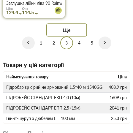
Заглушка лійки ліва 90 Rainway графіт
Ціна
Опт
124.4
114.5
грн
грн
Ще
1
2
3
4
5
Товари у цій категорії
Найменування товару
Ціна
Гідробар'єр сірий не армований 1,5*40 м 1540GG
408.9
грн
ГІДРОБЕЙС СТАНДАРТ ЕКП 4,0 (10м)
1609
грн
ГІДРОБЕЙС СТАНДАРТ ЕПП 2,5 (15м)
2041
грн
Гвинт-шуруп з дюбелем L = 100 мм
25.3
грн