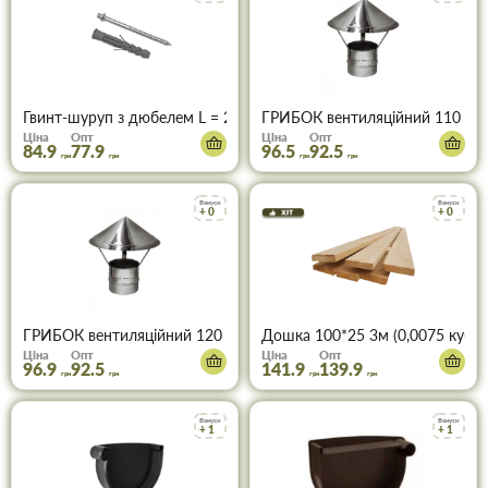
Гвинт-шуруп з дюбелем L = 260 мм
ГРИБОК вентиляційний 110 цин
Ціна
Опт
Ціна
Опт
84.9
77.9
96.5
92.5
грн
грн
грн
грн
Бонуси
Бонуси
+ 0
+ 0
ГРИБОК вентиляційний 120 цинк 0,4 мм
Дошка 100*25 3м (0,0075 куба)
Ціна
Опт
Ціна
Опт
96.9
92.5
141.9
139.9
грн
грн
грн
грн
Бонуси
Бонуси
+ 1
+ 1