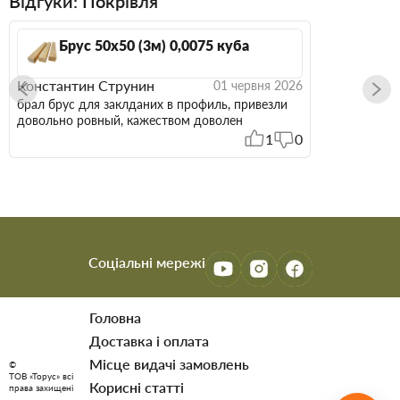
Відгуки: Покрівля
Брус 50х50 (3м) 0,0075 куба
Константин Струнин
01 червня 2026
брал брус для заклданих в профиль, привезли
довольно ровный, кажеством доволен
1
0
Соціальні мережі
Головна
Доставка і оплата
Мiсце видачi замовлень
©
ТОВ «Торус» всі
Корисні статті
права захищені