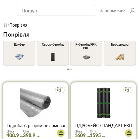
Запоріжжя
Покрівля
Покрівля
Шифер
Євроруберойд
Руберойд РКК,
Брус, дошка
РКП
Бонуси
Бонуси
+ 2
+ 2
Гідробар'єр сірий не армований 1,5*40 м 1540GG
ГІДРОБЕЙС СТАНДАРТ ЕКП 4,0
Ціна
Опт
Ціна
Опт
408.9
398.9
1609
1595
грн
грн
грн
грн