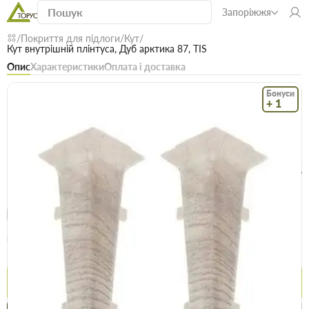
Запоріжжя
Покриття для підлоги
Кут
Кут внутрішній плінтуса, Дуб арктика 87, TIS
Опис
Характеристики
Оплата і доставка
Бонуси
+ 1
Код: 22580
В наявності
Кут внутрішній плінтуса, Дуб арктика 87, TIS
(0)
Безкоштовна доставка! Від 15000 грн
єВідновлення
Доставка НП
Опт
Ціна / шт
10.5 грн
11 грн
Купити