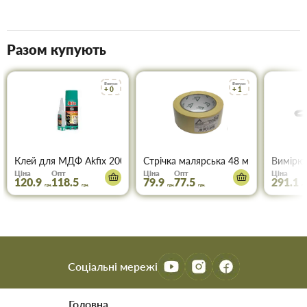
Разом купують
Бонуси
Бонуси
+ 0
+ 1
Клей для МДФ Akfix 200 мл+50 мл
Стрічка малярська 48 мм * 50м ТОР
Вимірюв
Ціна
Опт
Ціна
Опт
Ціна
120.9
118.5
79.9
77.5
291.1
грн.
грн.
грн.
грн.
грн
Соціальні мережі
Головна