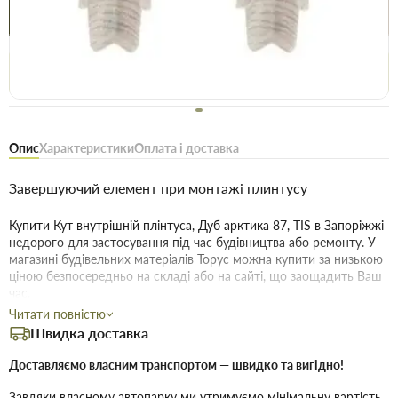
Купити в 1 клік
Знайшли
Акції
Вигідно
дешевше
сьогодні
Безоплатне повернення товару 14 днів, для власників
дисконтів - 30 днів
Опис
Характеристики
Оплата і доставка
Завершуючий елемент при монтажі плинтусу
Купити Кут внутрішній плінтуса, Дуб арктика 87, TIS в Запоріжжі
недорого для застосування під час будівництва або ремонту. У
магазині будівельних матеріалів Торус можна купити за низькою
ціною безпосередньо на складі або на сайті, що заощадить Ваш
час.
Читати повністю
Переваги нашого інтернет-магазину будматеріалів не тільки в
Швидка доставка
ціні!
Доставляємо власним транспортом — швидко та вигідно!
Якість без посередників:
Ми пропонуємо купити товари
дійсно високої якості, і для цього укладаємо договори з
Завдяки власному автопарку ми утримуємо мінімальну вартість