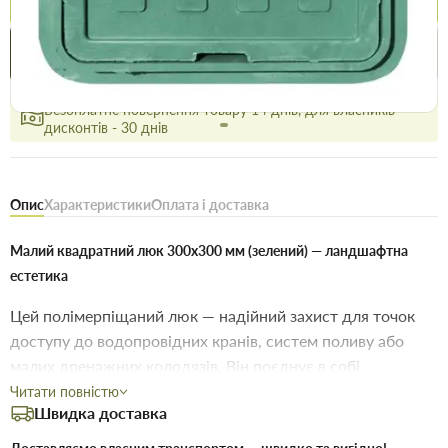
Купити в 1 клік
Знайшли
Акції
Вигідно
дешевше
сьогодні
Безоплатне повернення товару 14 днів, для власників
дисконтів - 30 днів
Опис
Характеристики
Оплата і доставка
Малий квадратний люк 300х300 мм (зелений) — ландшафтна
естетика
Цей полімерпіщаний люк — надійний захист для точок
доступу до водопровідних кранів, систем поливу або
малих дренажних колодязів. Він поєднує в собі
практичність та доступну ціну. Відсутність замка робить
Читати повністю
Швидка доставка
доступ до обладнання максимально простим та
швидким, що зручно для сезонного обслуговування.