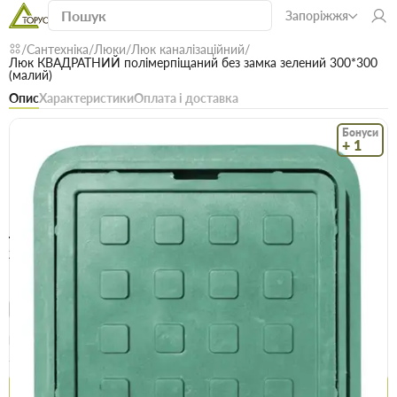
Запоріжжя
Сантехніка
Люки
Люк каналізаційний
Люк КВАДРАТНИЙ полімерпіщаний без замка зелений 300*300
(малий)
Опис
Характеристики
Оплата і доставка
Бонуси
+ 1
Код: 17917
В наявності
Люк КВАДРАТНИЙ полімерпіщаний без
замка зелений 300*300 (малий)
(0)
Безкоштовна доставка! Від 15000 грн
єВідновлення
Доставка НП
Опт
Ціна / шт
345.6 грн
351.3 грн
Купити