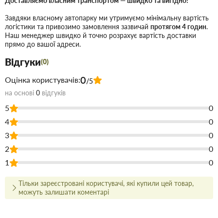
Доставляємо власним транспортом — швидко та вигідно!
Ключові особливості:
Завдяки власному автопарку ми утримуємо мінімальну вартість
логістики та привозимо замовлення зазвичай
протягом 4 годин
.
Наш менеджер швидко й точно розрахує вартість доставки
Оптимально для невеликих ніш та вузлів.
Компактність:
прямо до вашої адреси.
Матеріал безпечний, не виділяє
Екологічність:
Відгуки
шкідливих речовин.
(0)
Не вигорає на сонці та не втрачає
Стійкість:
0
Оцінка користувачів:
/5
естетичного вигляду з часом.
на основі
0
відгуків
Сфера застосування:
5
0
4
0
Технічні колодязі на приватних ділянках.
3
0
Системи автоматичного поливу.
2
0
Садові доріжки та зони відпочинку.
1
0
Купити Люк КВАДРАТНИЙ полімерпіщаний без замка зелений
300*300 (малий) в Запоріжжі недорого для застосування під час
Тільки зареєстровані користувачі, які купили цей товар,
будівництва або ремонту. У магазині будівельних матеріалів
можуть залишати коментарі
Торус можна купити за низькою ціною безпосередньо на складі
або на сайті, що заощадить Ваш час.