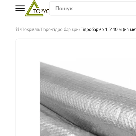
Покрівля
Паро-гідро бар'єри
Гідробар'єр 1,5*40 м (на м