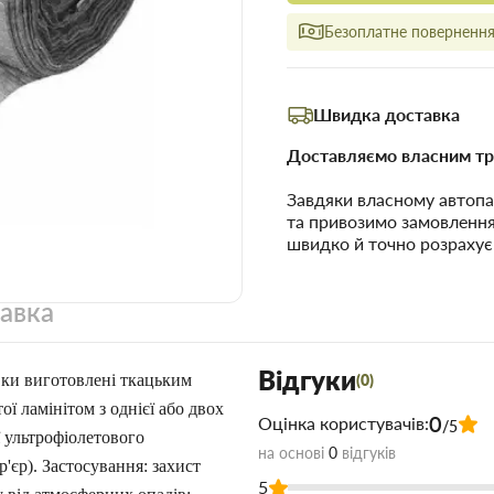
Безоплатне повернення 
Швидка доставка
Доставляємо власним тр
Завдяки власному автопа
та привозимо замовленн
швидко й точно розрахує
тавка
Відгуки
івки виготовлені ткацьким
(0)
ї ламінітом з однієї або двох
0
Оцінка користувачів:
/5
ії ультрофіолетового
на основі
0
відгуків
'єр). Застосування: захист
5