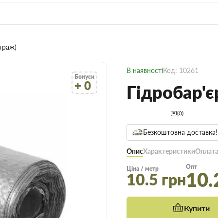
етраж)
В наявності
Код: 10261
Бонуси
+ 0
Гідробар'є
(0)
Безкоштовна доставка!
Опис
Характеристики
Оплата
Опт
Ціна / метр
10.
10.5 грн
Купити