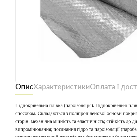
Опис
Характеристики
Оплата і дос
Підпокрівельна плівка (пароізоляція). Підпокрівельні пл
способом. Складаються з поліпропіленової основи покрито
сторін. механічна міцність та еластичність; стійкість до д
випромінювання; поєднання гідро та пароізоляції (паробар