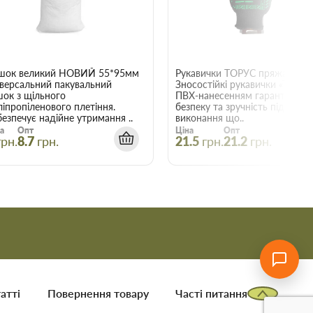
22015
шок великий НОВИЙ 55*95мм
Рукавички ТОРУС пряжа чорна
іверсальний пакувальний
Зносостійкі рукавички «ТОРУС»
шок з щільного
ПВХ-нанесенням гарантують
ліпропіленового плетіння.
безпеку та зручність під час
езпечує надійне утримання ..
виконання що..
а
Опт
Ціна
Опт
грн.
8.7
грн.
21.5
грн.
21.2
грн.
атті
Повернення товару
Часті питання