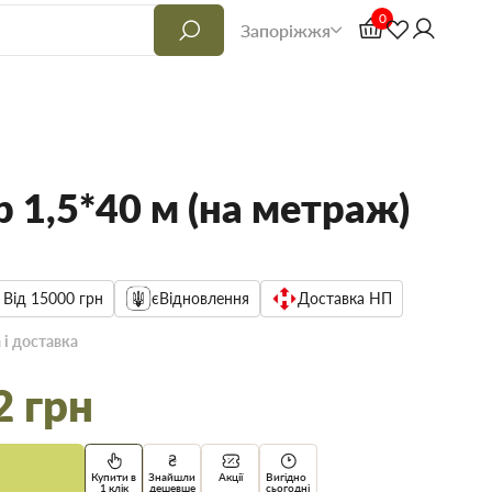
0
Запоріжжя
р 1,5*40 м (на метраж)
 Від 15000 грн
єВідновлення
Доставка НП
 і доставка
2 грн
Купити в
Знайшли
Акції
Вигідно
1 клік
дешевше
сьогодні