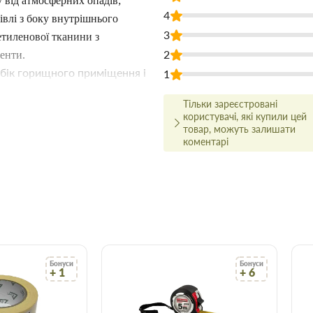
у від атмосферних опадів;
4
івлі з боку внутрішнього
3
етиленової тканини з
2
енти.
 бік горищного приміщення і
1
і бути між собою герметично
Тільки зареєстровані
еціальні гідро та
користувачі, які купили цей
вати в конструкціях підлог з
товар, можуть залишати
коментарі
Бонуси
Бонуси
+ 1
+ 6