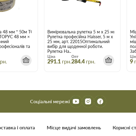
го для застосування під час
в Торус можна купити за низькою
Ваш час.
а 48 мм * 50м ТОРУС 056
Вимірювальна рулетка 5 м x 25 мм Haisser 
Мі
 ціні!
 ТОРУС 48 мм ×
Рулетка професійна Haisser, 5 м x
Ун
чний
25 мм, арт. 22015Оптимальний
мі
йсно високої якості, і для
рофесіоналів та
вибір для щоденної роботи.
по
Рулетка Ha..
Заб
ми.
Ціна
Опт
Цін
ництва та ремонту в найширшому
рн.
291.1
грн.
284.4
грн.
9
о вам найбільше підходить за
сультуватися з досвідченим
арів відбувається вчасно і точно
аховувати, що оптова ціна в
Соціальні мережі
і більше товарів.
в Запоріжжі
ставка і оплата
Мiсце видачi замовлень
Корисні ст
є зберегти час, гроші та нерви
трібні.