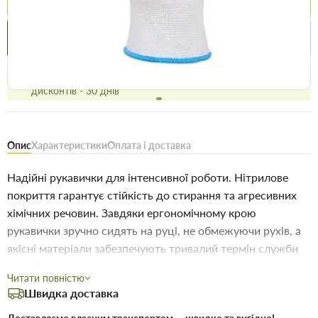
Купити в 1 клік
Знайшли
Акції
Вигідно
дешевше
сьогодні
Безоплатне повернення товару 14 днів, для власників
дисконтів - 30 днів
Опис
Характеристики
Оплата і доставка
Надійні рукавички для інтенсивної роботи. Нітрилове
покриття гарантує стійкість до стирання та агресивних
хімічних речовин. Завдяки ергономічному крою
рукавички зручно сидять на руці, не обмежуючи рухів, а
якісні матеріали забезпечують тривалий термін служби
виробу.
Читати повністю
Швидка доставка
Характеристики: