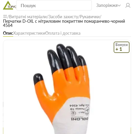
Запоріжжя
Витратні матеріали
Засоби захисту
Рукавички
Перчатки D-OIL с нітриловим покриттям помаранчево-чорний
4564
Опис
Характеристики
Оплата і доставка
Бонуси
+ 1
Код: 17978
В наявності
Перчатки D-OIL с нітриловим покриттям
помаранчево-чорний 4564
(0)
Безкоштовна доставка! Від 15000 грн
єВідновлення
1 бонус = 1 грн
Опт
Ціна / шт
60.1 грн
61.5 грн
Купити