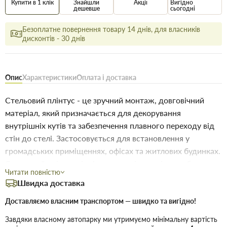
Купити в 1 клік
Знайшли
Акції
Вигідно
дешевше
сьогодні
Безоплатне повернення товару 14 днів, для власників
дисконтів - 30 днів
Опис
Характеристики
Оплата і доставка
Стельовий плінтус - це зручний монтаж, довговічний
матеріал, який призначається для декорування
внутрішніх кутів та забезпечення плавного переходу від
стін до стелі. Застосовується для встановлення у
громадських приміщеннях, офісах та житлових будинках.
Стельовий плінтус відрізняється цікавим і привабливим
Читати повністю
дизайном, який зробить стелю завершеним і доповнить
Швидка доставка
будь-який інтер'єр. Встановлюється стельовий плінтус за
допомогою клею. Виконується приклеювання дуже
Доставляємо власним транспортом — швидко та вигідно!
просто: спеціальний клей наноситься на матеріал, а потім
Завдяки власному автопарку ми утримуємо мінімальну вартість
виріб щільно притискається до поверхні. Стійка