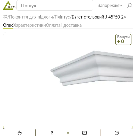
Запоріжжя
Покриття для підлоги
Плінтус
Багет стельовий J 45*50 2м
Опис
Характеристики
Оплата і доставка
Бонуси
+ 0
Код: 21169
В наявності
Багет стельовий J 45*50 2м
(0)
Безкоштовна доставка! Від 15000 грн
єВідновлення
Доставка НП
Опт
Ціна / шт
64.6 грн
66 грн
Купити