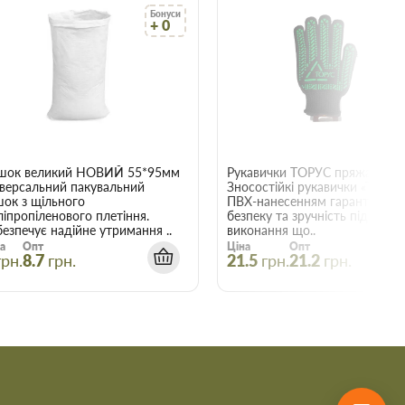
Бонуси
Б
+ 0
+
22015
шок великий НОВИЙ 55*95мм
Рукавички ТОРУС пряжа чорна
іверсальний пакувальний
Зносостійкі рукавички «ТОРУС»
шок з щільного
ПВХ-нанесенням гарантують
ліпропіленового плетіння.
безпеку та зручність під час
езпечує надійне утримання ..
виконання що..
а
Опт
Ціна
Опт
грн.
8.7
грн.
21.5
грн.
21.2
грн.