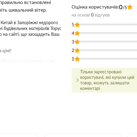
правильно встановлені
0
Оцінка користувачів:
/5
віть шквальний вітер.
на основі
0
відгуків
 Китай в Запоріжжі недорого
5
і будівельних матеріалів Торус
4
о на сайті, що заощадить Ваш
3
2
 ціні!
1
йсно високої якості, і для
ми.
Тільки зареєстровані
ництва та ремонту в найширшому
користувачі, які купили цей
товар, можуть залишати
о вам найбільше підходить за
коментарі
сультуватися з досвідченим
арів відбувається вчасно і точно
аховувати, що оптова ціна в
і більше товарів.
х1500 RAL (вишня)