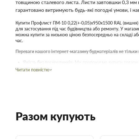
товщиною сталевого листа. Листи завтовшки 0,3 мм 
гарантовано витримують будь-які погодні умови, і на
Купити Профлист ПМ-10 0,22(+-0,05)х950х1500 RAL (вишня)
для застосування під час будівництва або ремонту. У магазин
можна купити за низькою ціною безпосередньо на складі аб
час.
Переваги нашого інтернет-магазину будматеріалів не тільки в
Якість без посередників:
Ми пропонуємо купити товари ді
цього укладаємо договори з безпосередніми виробника
Читати повністю
Широкий асортимент:
В наявності продукція для будів
асортименті.
Професійна консультація:
Щоб не заплутатися в тому, щ
ціною та якістю, завжди можна зателефонувати й прокон
менеджером.
Вчасна доставка:
Доставка будівельних матеріалів та тов
за вказаною адресою.
Разом купують
Гнучкі знижки:
Діє гнучка система знижок, варто лише вр
нашому інтернет-магазині починає діяти при купівлі двох 
Купити Профлист ПМ-10 0,22(+-0,05)х950