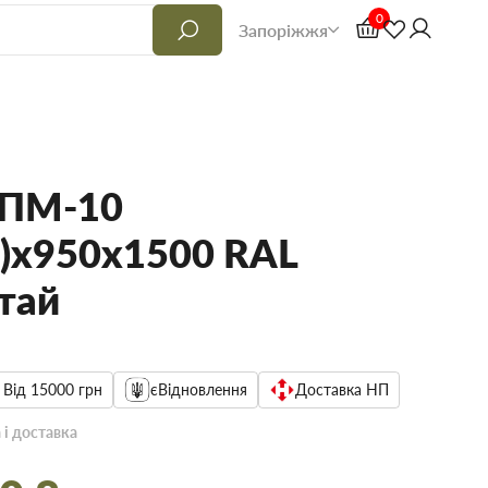
0
Запоріжжя
 ПМ-10
5)х950х1500 RAL
тай
 Від 15000 грн
єВідновлення
Доставка НП
 і доставка