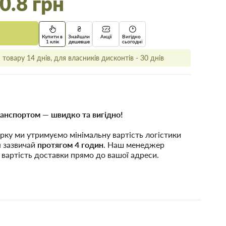
0.8 грн
Купити в
Знайшли
Акції
Вигідно
1 клік
дешевше
сьогодні
товару 14 днів, для власників дисконтів - 30 днів
анспортом — швидко та вигідно!
рку ми утримуємо мінімальну вартість логістики
я зазвичай
протягом 4 годин
. Наш менеджер
 вартість доставки прямо до вашої адреси.