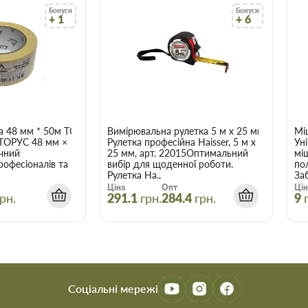
Бонуси
Бонуси
+ 1
+ 6
є зберегти час, гроші та нерви
трібні.
а 48 мм * 50м ТОРУС 056
Вимірювальна рулетка 5 м x 25 мм Haisser 
Мі
 ТОРУС 48 мм ×
Рулетка професійна Haisser, 5 м x
Ун
чний
25 мм, арт. 22015Оптимальний
мі
рофесіоналів та
вибір для щоденної роботи.
по
Рулетка Ha..
Заб
Ціна
Опт
Цін
рн.
291.1
грн.
284.4
грн.
9
Соціальні мережі