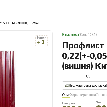
х1500 RAL (вишня) Китай
В наявності
Код: 13819
Бонуси
+ 2
Профлист
0,22(+-0,0
(вишня) Ки
(0)
Безкоштовна доставка!
Опис
Характеристики
Оплата
Опт
Ціна / шт