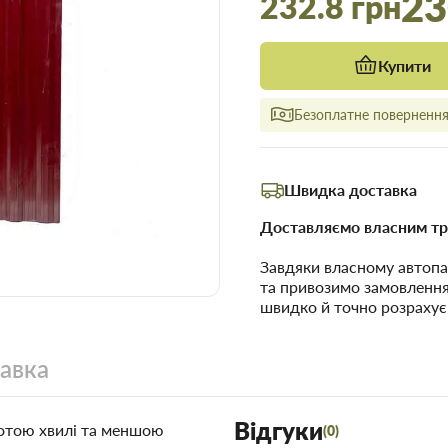
23
232.8 грн
Купити
Безоплатне повернення 
Швидка доставка
Доставляємо власним тр
Завдяки власному автопа
та привозимо замовленн
швидко й точно розрахує
тавка
Відгуки
сотою хвилі та меншою
(0)