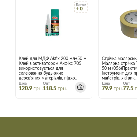
Китай в Запоріжжі
Бонуси
+ 0
Скористайтеся послугами інтернет-магазину Торус! Це означа
й отримати з доставкою саме ті товари та послуги, які вам по
Клей для МДФ Akfix 200 мл+50 мл
Стрічка малярськ
Клей з активатором Акфікс 705
Малярна стрічка
використовується для
50 м (056)Практи
склеювання будь-яких
інструмент для п
дерев'яних матеріалів, підхо..
майстрів, які вик..
Ціна
Опт
Ціна
Опт
120.9
грн.
118.5
грн.
79.9
грн.
77.5
г