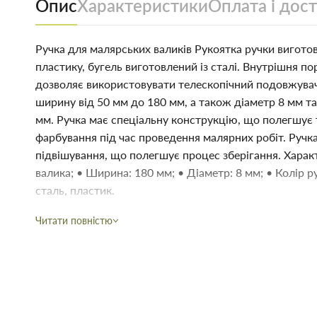
Опис
Характеристики
Оплата і дос
Ручка для малярських валиків Рукоятка ручки виготов
пластику, бугель виготовлений із сталі. Внутрішня п
дозволяє використовувати телескопічний подовжувач.
ширину від 50 мм до 180 мм, а також діаметр 8 мм т
мм. Ручка має спеціальну конструкцію, що полегшує
фарбування під час проведення малярних робіт. Ручка
підвішування, що полегшує процес зберігання. Характ
валика; • Ширина: 180 мм; • Діаметр: 8 мм; • Колір р
сталь, пластик.
Купити Ручка для валика 8*180 мм Фаворит (жовта ручка) 0
Читати повністю
застосування під час будівництва або ремонту. У магазині бу
можна купити за низькою ціною безпосередньо на складі аб
час.
Переваги нашого інтернет-магазину будматеріалів не тільки в
Якість без посередників:
Ми пропонуємо купити товари ді