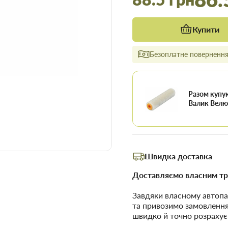
Купити
Безоплатне повернення 
Разом купу
Валик Велю
Швидка доставка
Доставляємо власним тр
Завдяки власному автопа
та привозимо замовленн
швидко й точно розрахує