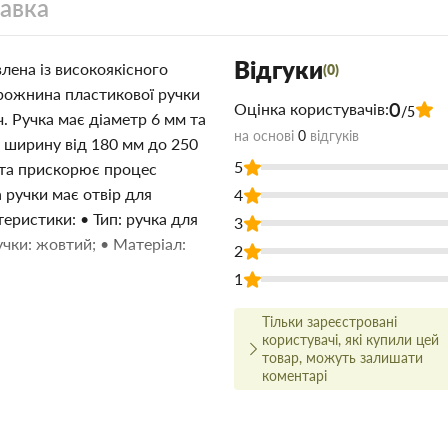
тавка
Відгуки
лена із високоякісного
(0)
орожнина пластикової ручки
0
Оцінка користувачів:
/5
 Ручка має діаметр 6 мм та
на основі
0
відгуків
а ширину від 180 мм до 250
5
 та прискорює процес
 ручки має отвір для
4
еристики: • Тип: ручка для
3
учки: жовтий; • Матеріал:
2
1
4-108 в Запоріжжі недорого для
Тільки зареєстровані
дівельних матеріалів Торус
користувачі, які купили цей
о на сайті, що заощадить Ваш
товар, можуть залишати
коментарі
 ціні!
йсно високої якості, і для