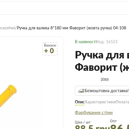
ескопічні
Ручка для валика 8*180 мм Фаворит (жовта ручка) 04-108
В наявності
Код: 16523
Бонуси
+ 0
Ручка для 
Фаворит (ж
(0)
Безкоштовна доставка!
Опис
Характеристики
Оплата
Фарбування стіни
Опт
Ціна / шт
86.
88.5 грн