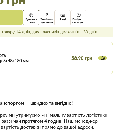
Купити в
Знайшли
Акції
Вигідно
1 клік
дешевше
сьогодні
товару 14 днів, для власників дисконтів - 30 днів
ють
58.90 грн
р 8х48х180 мм
анспортом — швидко та вигідно!
рку ми утримуємо мінімальну вартість логістики
я зазвичай
протягом 4 годин
. Наш менеджер
 вартість доставки прямо до вашої адреси.