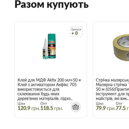
Разом купують
цього укладаємо договори з безпосередніми виробника
Широкий асортимент:
В наявності продукція для будів
асортименті.
Професійна консультація:
Щоб не заплутатися в тому, щ
ціною та якістю, завжди можна зателефонувати й прокон
менеджером.
Бонуси
+ 0
Вчасна доставка:
Доставка будівельних матеріалів та тов
за вказаною адресою.
Гнучкі знижки:
Діє гнучка система знижок, варто лише вр
нашому інтернет-магазині починає діяти при купівлі двох 
Купити Ручка для валика 8*180 мм Фавори
108 в Запоріжжі
Клей для МДФ Akfix 200 мл+50 мл
Стрічка малярськ
Скористайтеся послугами інтернет-магазину Торус! Це означа
Клей з активатором Акфікс 705
Малярна стрічка
й отримати з доставкою саме ті товари та послуги, які вам по
використовується для
50 м (056)Практи
склеювання будь-яких
інструмент для п
дерев'яних матеріалів, підхо..
майстрів, які вик..
Ціна
Опт
Ціна
Опт
120.9
грн.
118.5
грн.
79.9
грн.
77.5
г