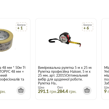
ми.
ництва та ремонту в найширшому
о вам найбільше підходить за
сультуватися з досвідченим
Бонуси
Бонуси
+ 1
+ 6
арів відбувається вчасно і точно
аховувати, що оптова ціна в
і більше товарів.
т (жовта ручка) 04-
а 48 мм * 50м ТОРУС 056
Вимірювальна рулетка 5 м x 25 мм Haisser 
Мі
є зберегти час, гроші та нерви
 ТОРУС 48 мм ×
Рулетка професійна Haisser, 5 м x
Ун
трібні.
чний
25 мм, арт. 22015Оптимальний
мі
рофесіоналів та
вибір для щоденної роботи.
по
Рулетка Ha..
Заб
Ціна
Опт
Цін
рн.
291.1
грн.
284.4
грн.
9