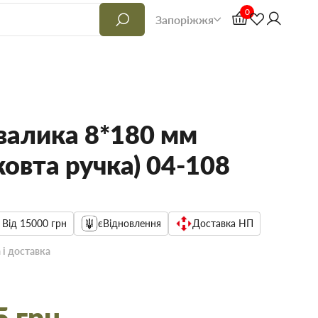
0
Запоріжжя
валика 8*180 мм
овта ручка) 04-108
 Від 15000 грн
єВідновлення
Доставка НП
 і доставка
5 грн