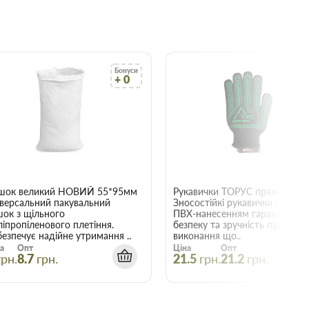
Бонуси
Б
+ 0
+
22015
шок великий НОВИЙ 55*95мм
Рукавички ТОРУС пряжа чорна
іверсальний пакувальний
Зносостійкі рукавички «ТОРУС»
шок з щільного
ПВХ-нанесенням гарантують
ліпропіленового плетіння.
безпеку та зручність під час
езпечує надійне утримання ..
виконання що..
а
Опт
Ціна
Опт
грн.
8.7
грн.
21.5
грн.
21.2
грн.