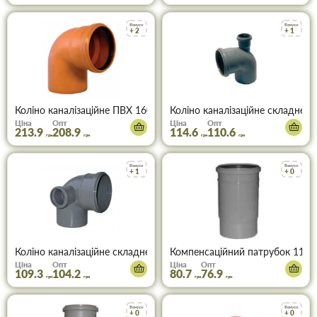
Бонуси
Бонуси
+ 2
+ 1
Коліно каналізаційне ПВХ 160х90° (руде)
Коліно каналізаційне складне 1
Ціна
Опт
Ціна
Опт
213.9
208.9
114.6
110.6
грн
грн
грн
грн
Бонуси
Бонуси
+ 1
+ 0
Коліно каналізаційне складне 110х50х90° ліве
Компенсаційний патрубок 110 
Ціна
Опт
Ціна
Опт
109.3
104.2
80.7
76.9
грн
грн
грн
грн
Бонуси
Бонуси
+ 0
+ 0