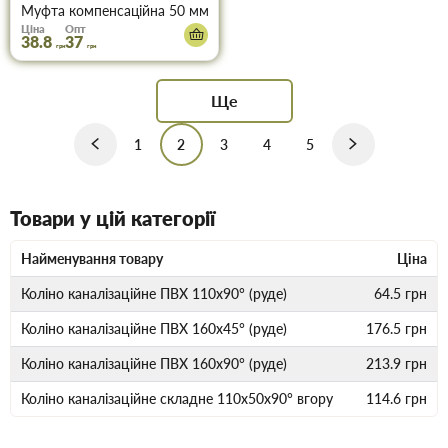
Муфта компенсаційна 50 мм
Ціна
Опт
38.8
37
грн
грн
Ще
1
2
3
4
5
Товари у цій категорії
Найменування товару
Ціна
Коліно каналізаційне ПВХ 110х90° (руде)
64.5
грн
Коліно каналізаційне ПВХ 160х45° (руде)
176.5
грн
Коліно каналізаційне ПВХ 160х90° (руде)
213.9
грн
Коліно каналізаційне складне 110х50х90° вгору
114.6
грн