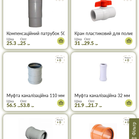
Компенсаційний патрубок 50 мм
Кран пластиковий для поливу В
Ціна
Опт
Ціна
Опт
25.3
25
31
29.5
грн
грн
грн
грн
Бонуси
Бонуси
+ 0
+ 0
Муфта каналізаційна 110 мм
Муфта каналізаційна 32 мм
Ціна
Опт
Ціна
Опт
56.5
53.8
21.9
21.7
грн
грн
грн
грн
Бонуси
Бонуси
+ 0
+ 0
Фільтр