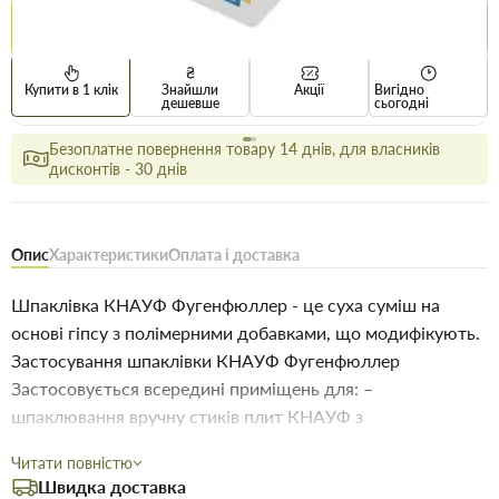
Купити
Купити в 1 клік
Знайшли
Акції
Вигідно
дешевше
сьогодні
Безоплатне повернення товару 14 днів, для власників
дисконтів - 30 днів
Опис
Характеристики
Оплата і доставка
Шпаклівка КНАУФ Фугенфюллер - це суха суміш на
основі гіпсу з полімерними добавками, що модифікують.
Застосування шпаклівки КНАУФ Фугенфюллер
Застосовується всередині приміщень для: –
шпаклювання вручну стиків плит КНАУФ з
використанням армуючих стрічок, наприклад, КНАУФ
Читати повністю
Kurt – приклеювання плит КНАУФ та комбінованих плит
Швидка доставка