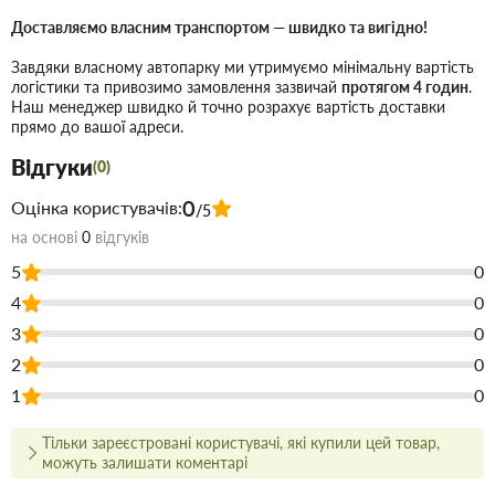
у рівних поверхонь на тонкий шар шпаклівки –
шпаклювання можливих пошкоджень плит КНАУФ –
Доставляємо власним транспортом — швидко та вигідно!
монтажу та шпаклювання швів гіпсових пазогребневих
Завдяки власному автопарку ми утримуємо мінімальну вартість
плит – шпаклювання стиків, раковин та нерівностей
логістики та привозимо замовлення зазвичай
протягом 4 годин
.
Наш менеджер швидко й точно розрахує вартість доставки
збірних залізобетонних елементів – приклеювання ліпних
прямо до вашої адреси.
декоративних елементів Властивості шпаклівки
Відгуки
фунгенфюллер В'яжуче - гіпс Особливо легка в обробці
(0)
завдяки щільній, пружній консистенції. Швидке
0
Оцінка користувачів:
/5
наростання міцності Замішується без грудок Легко
на основі
0
відгуків
наноситься Висока адгезія Висока водоутримуюча
5
0
здатність Обробляється вручну Технічні характеристики
4
0
шпаклівки фунгенфюллер Замішування 0,8-0,85 л/1кг
Обробка протягом 30 хв Витрата прибл. 0,25-0,3 кг/м2
3
0
Термін зберігання 6 місяців Фугенфюллер КНАУФ,
2
0
шпаклівка гіпсова, універсальна, Fugenfüller KNAUF, 25
1
0
кг, з добавками, що уповільнюють схоплювання та
утримують воду. Приготування розчину шпаклівки
Тільки зареєстровані користувачі, які купили цей товар,
можуть залишати коментарі
KNAUF Fugenfüller У пластмасовий бак залити 18 літрів