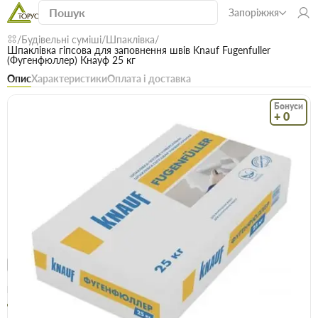
Запоріжжя
Будівельні суміші
Шпаклівка
Шпаклівка гіпсова для заповнення швів Knauf Fugenfuller
(Фугенфюллер) Кнауф 25 кг
Опис
Характеристики
Оплата і доставка
Бонуси
+ 0
Код: 00815
В наявності
Шпаклівка гіпсова для заповнення швів
Knauf Fugenfuller (Фугенфюллер) Кнауф 25
кг
(0)
Безкоштовна доставка! Від 15000 грн
єВідновлення
Доставка НП
Опт
Ціна / шт
414.5 грн
419.5 грн