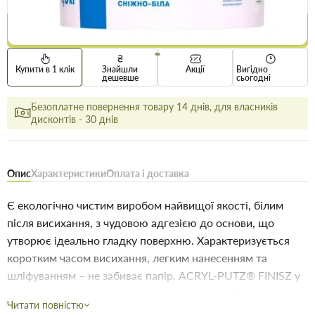
Купити
Купити в 1 клік
Знайшли
Акції
Вигідно
дешевше
сьогодні
Безоплатне повернення товару 14 днів, для власників
дисконтів - 30 днів
Опис
Характеристики
Оплата і доставка
Є екологічно чистим виробом найвищої якості, білим
після висихання, з чудовою адгезією до основи, що
утворює ідеально гладку поверхню. Характеризується
коротким часом висихання, легким нанесенням та
шліфуванням – не забиває папір. ACRYL-PUTZ® FINISZ у
торговому вигляді готова до застосування. Під час
Читати повністю
застосування зберігає постійну консистенцію, завдяки