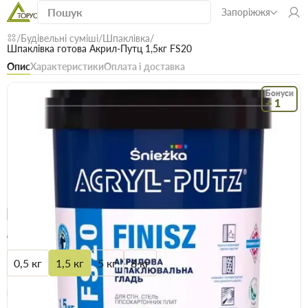
Запоріжжя
Будівельні суміші
Шпаклівка
Шпаклівка готова Акрил-Путц 1,5кг FS20
Опис
Характеристики
Оплата і доставка
Бонуси
+ 1
Код: 00276
В наявності
Шпаклівка готова Акрил-Путц 1,5кг FS20
(0)
Безкоштовна доставка! Від 15000 грн
єВідновлення
Доставка НП
Об’єм
0,5 кг
1,5 кг
5 кг
8 кг
Ще
2
Опт
Ціна / шт
109.5 грн
111.5 грн