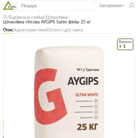
Запоріжжя
Будівельні суміші
Шпаклівка
Шпаклівка гіпсова AYGIPS Saten фініш 25 кг
Опис
Характеристики
Оплата і доставка
Бонуси
+ 1
Код: 15249
В наявності
Шпаклівка гіпсова AYGIPS Saten фініш 25 кг
(1)
Безкоштовна доставка! Від 15000 грн
єВідновлення
Доставка НП
Опт
Ціна / шт
293.9 грн
299.9 грн
Купити