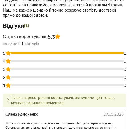
забезпечує оптимальний ефект та зручність у роботі.
логістики та привозимо замовлення зазвичай
протягом 4 годин
.
Наш менеджер швидко й точно розрахує вартість доставки
Може наноситися безпосередньо на оброблювану
прямо до вашої адреси.
поверхню і не вимагає обов'язкового попереднього
Відгуки
нанесення стартової шпаклівки. Застосування. Гіпсова
(1)
суміш AyGips Saten накладається рівномірно на
5
Оцінка користувачів:
/5
поверхню краще нержавіючої теркою. Нанесену суміш
на основі
1
відгуків
потрібно добре випрасовувати в процесі роботи.
5
1
Рекомендується заповнити порожнечі та раковини в
4
0
основі перед виконанням гіпсової гладіні. Гіпсова суміш
накладається на стіни смугами від підлоги та у напрямку
3
0
до стелі, виконуючи рух терткою знизу вгору. На стелі
2
0
гіпсова суміш накладається від вікна та у напрямку до
1
0
глибини приміщення, терка тягнеться у напрямку до
себе. Шар гіпсової суміші на великі поверхні можна
Тільки зареєстровані користувачі, які купили цей товар,
можуть залишати коментарі
накладати за допомогою підготовленого для такого типу
робіт агрегату для гіпсової суміші. Характеристики:
Олена Колоненко
29.05.2026
Склад: основне в'яжуче - білий гіпс, полімерні добавки.
Ми з чоловіком самі шпаклювали спальню. Ця суміш просто супер
Колір білий. Витрата матеріалу: за рівної поверхні
біленька, лягає рівно, навіть у мене вийшло нормально затерти стіни.