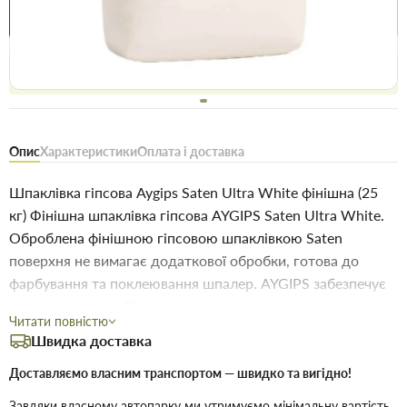
Купити в 1 клік
Знайшли
Акції
Вигідно
дешевше
сьогодні
Безоплатне повернення товару 14 днів, для власників
дисконтів - 30 днів
Опис
Характеристики
Оплата і доставка
Шпаклівка гіпсова Aygips Saten Ultra White фінішна (25
кг) Фінішна шпаклівка гіпсова AYGIPS Saten Ultra White.
Оброблена фінішною гіпсовою шпаклівкою Saten
поверхня не вимагає додаткової обробки, готова до
фарбування та поклеювання шпалер. AYGIPS забезпечує
ідеально гладку, білу поверхню з високим опором до
Читати повністю
механічних дій. Переваги гіпсової штукатурки SATEN:
Швидка доставка
Може використовуватися для обробки майже всіх видів
поверхонь. Гіпсова суміш AyGips володіє високими
Доставляємо власним транспортом — швидко та вигідно!
заповнюючими властивостями та еластичністю, що
Завдяки власному автопарку ми утримуємо мінімальну вартість