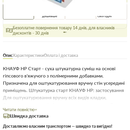
Купити в 1 клік
Знайшли
Акції
Вигідно
дешевше
сьогодні
Безоплатне повернення товару 14 днів, для власників
дисконтів - 30 днів
Опис
Характеристики
Оплата і доставка
КНАУФ НР Старт - суха штукатурна суміш на основі
гіпсового в'яжучого з полімерними добавками.
Призначена для оштукатурювання вручну стін усередині
приміщень. Штукатурка старт КНАУФ НР: застосування
Для оштукатурювання вручну всіх видів кладки,
бетонних поверхонь і міцних штукатурних основ. Для
Читати повністю
обробки приміщень з нормальним рівнем вологості,
Швидка доставка
включаючи кухні та санвузли житлових приміщень, як
штукатурна основа для фарбування, обклеювання
Доставляємо власним транспортом — швидко та вигідно!