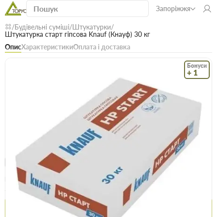
Запоріжжя
Будівельні суміші
Штукатурки
Штукатурка старт гіпсова Knauf (Кнауф) 30 кг
Опис
Характеристики
Оплата і доставка
Бонуси
+ 1
Код: 00288
В наявності
Штукатурка старт гіпсова Knauf (Кнауф) 30
кг
(1)
Безкоштовна доставка! Від 15000 грн
єВідновлення
Доставка НП
Опт
Ціна / шт
340.5 грн
345.5 грн
Купити