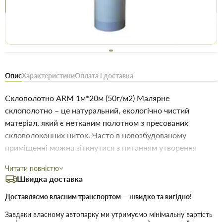
Купити в 1 клік
Знайшли
Акції
Вигідно
дешевше
сьогодні
Безоплатне повернення товару 14 днів, для власників
дисконтів - 30 днів
Опис
Характеристики
Оплата і доставка
Склополотно ARM 1м*20м (50г/м2) Малярне
склополотно – це натуральний, екологічно чистий
матеріал, який є нетканим полотном з пресованих
скловолоконних ниток. Часто в новозбудованому
приміщенні можна зіткнутися з питанням утворення
тріщин.
Читати повністю
Швидка доставка
Купити Склополотно ARM 1м*20м (50г/м2) в Запоріжжі
недорого для застосування під час будівництва або ремонту. У
Доставляємо власним транспортом — швидко та вигідно!
магазині будівельних матеріалів Торус можна купити за низькою
ціною безпосередньо на складі або на сайті, що заощадить Ваш
Завдяки власному автопарку ми утримуємо мінімальну вартість
час.