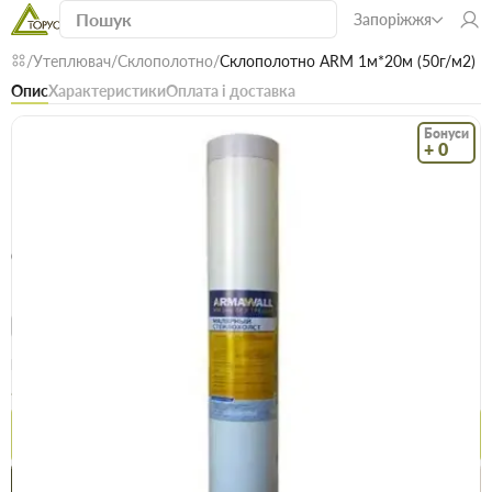
Запоріжжя
Утеплювач
Склополотно
Склополотно ARM 1м*20м (50г/м2)
Опис
Характеристики
Оплата і доставка
Бонуси
+ 0
Код: 11485
В наявності
Склополотно ARM 1м*20м (50г/м2)
(0)
Безкоштовна доставка! Від 15000 грн
єВідновлення
Доставка НП
Опт
Ціна / шт
272.9 грн
279.9 грн
Купити