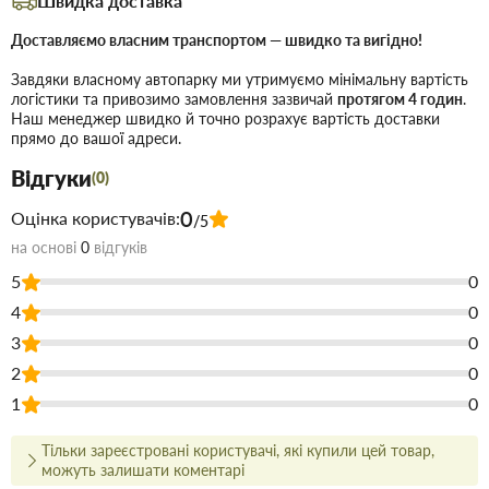
Швидка доставка
міцній конструкції рами, вона здатна витримувати
навантаження до
. Одноколісна база з
200 кг
пневматичним
Доставляємо власним транспортом — швидко та вигідно!
забезпечує чудову маневреність, дозволяючи
колесом
Завдяки власному автопарку ми утримуємо мінімальну вартість
легко переміщати вантажі навіть по нерівній поверхні чи
логістики та привозимо замовлення зазвичай
протягом 4 годин
.
вузьких доріжках.
Наш менеджер швидко й точно розрахує вартість доставки
прямо до вашої адреси.
тачка будівельна одноколісна.
Тип:
Відгуки
(0)
БУДМОНСТР.
Бренд:
30336.
Артикул:
0
Оцінка користувачів:
/5
80 л.
Об’єм корита:
на основі
0
відгуків
200 кг.
Вантажність:
5
0
пневматичне (надувне).
Тип колеса:
4
0
висока вантажність, чудова маневреність,
Переваги:
3
0
стійкість до великих навантажень, довговічне
2
0
покриття корита.
1
0
Купити Тачка будівельна 1 колісна (колесо пневмо) 80л, 200 кг
БУДМОНСТР чорне корито 30336 в Запоріжжі недорого для
Тільки зареєстровані користувачі, які купили цей товар,
застосування під час будівництва або ремонту. У магазині
можуть залишати коментарі
будівельних матеріалів Торус можна купити за низькою ціною