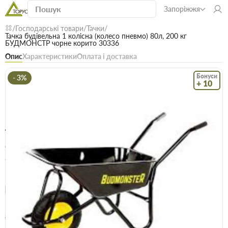
Запоріжжя
Господарські товари
Тачки
Тачка будівельна 1 колісна (колесо пневмо) 80л, 200 кг
БУДМОНСТР чорне корито 30336
Опис
Характеристики
Оплата і доставка
Бонуси
- 3%
+ 10
Код: 21907
В наявності
Тачка будівельна 1 колісна (колесо пневмо)
80л, 200 кг БУДМОНСТР чорне корито
30336
(0)
Безкоштовна доставка! Від 15000 грн
єВідновлення
Доставка НП
Спеціальна ціна
1925 грн
Ціна / шт 1975 грн