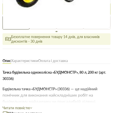
Купити
Купити в 1 клік
Знайшли
Акції
Вигідно
дешевше
сьогодні
Безоплатне повернення товару 14 днів, для власників
дисконтів - 30 днів
Опис
Характеристики
Оплата і доставка
Тачка будівельна одноколісна «БУДМОНСТР», 80 л, 200 кг (арт.
30336)
— це надійний
Будівельна тачка «БУДМОНСТР» (30336)
помічник для виконання найскладніших робіт на
будівельному майданчику чи присадибній ділянці.
Завдяки посиленому чорному кориту об’ємом
та
Читати повністю
80 літрів