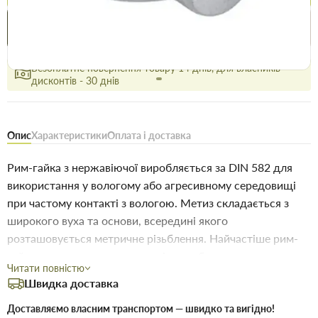
Купити в 1 клік
Знайшли
Акції
Вигідно
дешевше
сьогодні
Безоплатне повернення товару 14 днів, для власників
дисконтів - 30 днів
Опис
Характеристики
Оплата і доставка
Рим-гайка з нержавіючої виробляється за DIN 582 для
використання у вологому або агресивному середовищі
при частому контакті з вологою. Метиз складається з
широкого вуха та основи, всередині якого
розташовується метричне різьблення. Найчастіше рим-
гайки використовують разом із рим-болтами, тим самим
Читати повністю
формуючи подібність ланки ланцюга роз'ємного типу.
Швидка доставка
Діаметр кільця може змінюватись в залежності від
розміру гайки та її навантажувальної здатності. Кільце
Доставляємо власним транспортом — швидко та вигідно!