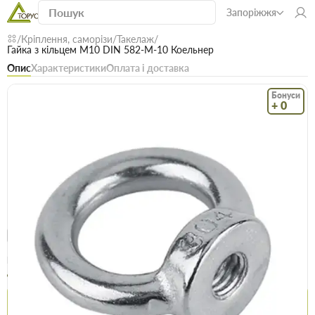
Запоріжжя
Кріплення, саморізи
Такелаж
Гайка з кільцем М10 DIN 582-М-10 Коельнер
Опис
Характеристики
Оплата і доставка
Бонуси
+ 0
Код: 17668
В наявності
Гайка з кільцем М10 DIN 582-М-10
Коельнер
(0)
Безкоштовна доставка! Від 15000 грн
єВідновлення
Доставка НП
Опт
Ціна / шт
43.6 грн
44.9 грн
Купити