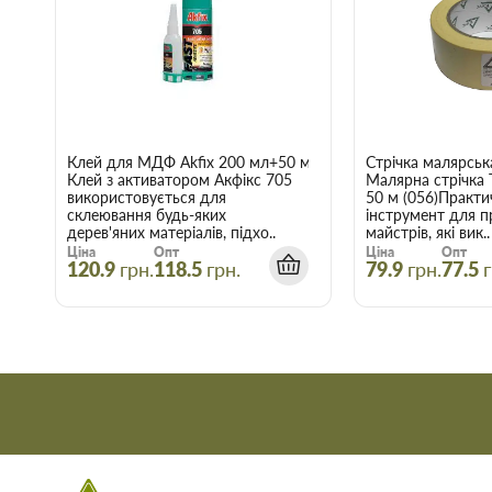
Гнучкі знижки:
Діє гнучка система знижок, варто лише вр
нашому інтернет-магазині починає діяти при купівлі двох 
Купити Затиск для троса DIN 741 5 мм T-
Запоріжжі
Скористайтеся послугами інтернет-магазину Торус! Це означа
Клей для МДФ Akfix 200 мл+50 мл
Стрічка малярськ
й отримати з доставкою саме ті товари та послуги, які вам по
Клей з активатором Акфікс 705
Малярна стрічка
використовується для
50 м (056)Практи
склеювання будь-яких
інструмент для п
дерев'яних матеріалів, підхо..
майстрів, які вик..
Ціна
Опт
Ціна
Опт
120.9
грн.
118.5
грн.
79.9
грн.
77.5
г