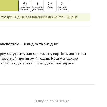
Купити в
Знайшли
Акції
Вигідно
1 клік
дешевше
сьогодні
товару 14 днів, для власників дисконтів - 30 днів
анспортом — швидко та вигідно!
рку ми утримуємо мінімальну вартість логістики
я зазвичай
протягом 4 годин
. Наш менеджер
 вартість доставки прямо до вашої адреси.
Відгуків поки немає.