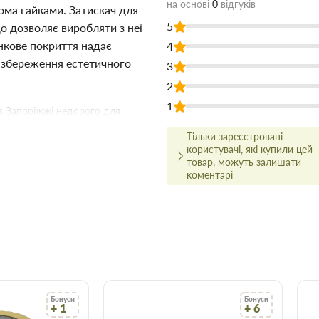
на основі
0
відгуків
ома гайками. Затискач для
5
що дозволяє виробляти з неї
нкове покриття надає
4
 збереження естетичного
3
2
1
в Запоріжжі недорого для
дівельних матеріалів Торус
Тільки зареєстровані
о на сайті, що заощадить Ваш
користувачі, які купили цей
товар, можуть залишати
коментарі
 ціні!
йсно високої якості, і для
ми.
ництва та ремонту в найширшому
о вам найбільше підходить за
сультуватися з досвідченим
арів відбувається вчасно і точно
Бонуси
Бонуси
+ 1
+ 6