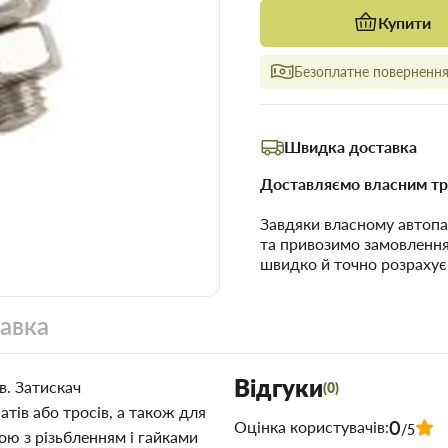
Купити
Безоплатне повернення 
Швидка доставка
Доставляємо власним тр
Завдяки власному автопа
та привозимо замовленн
швидко й точно розрахує
тавка
Відгуки
в. Затискач
(0)
тів або тросів, а також для
0
Оцінка користувачів:
/5
ою з різьбленням і гайками