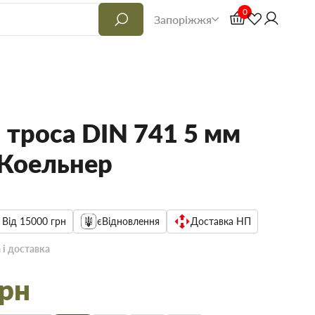
0
Запоріжжя
 троса DIN 741 5 мм
 Коельнер
 Від 15000 грн
єВідновлення
Доставка НП
 і доставка
грн