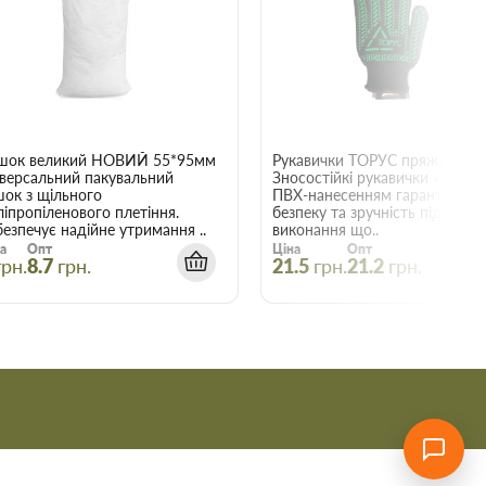
22015
шок великий НОВИЙ 55*95мм
Рукавички ТОРУС пряжа чорна
іверсальний пакувальний
Зносостійкі рукавички «ТОРУС»
шок з щільного
ПВХ-нанесенням гарантують
ліпропіленового плетіння.
безпеку та зручність під час
езпечує надійне утримання ..
виконання що..
а
Опт
Ціна
Опт
грн.
8.7
грн.
21.5
грн.
21.2
грн.