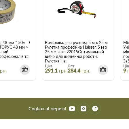
аховувати, що оптова ціна в
і більше товарів.
ZLK-050 Коельнер в
є зберегти час, гроші та нерви
а 48 мм * 50м ТОРУС 056
Вимірювальна рулетка 5 м x 25 мм Haisser 
Мі
трібні.
 ТОРУС 48 мм ×
Рулетка професійна Haisser, 5 м x
Ун
чний
25 мм, арт. 22015Оптимальний
мі
рофесіоналів та
вибір для щоденної роботи.
по
Рулетка Ha..
Заб
Ціна
Опт
Цін
рн.
291.1
грн.
284.4
грн.
9
Соціальні мережі