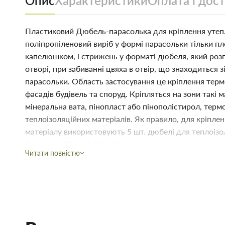
Опис
Характеристики
Оплата і дос
Пластиковий Дюбель-парасолька для кріплення утеп
поліпропіленовий виріб у формі парасольки тільки п
капелюшком, і стрижень у форматі дюбеля, який розпи
отворі, при забиванні цвяха в отвір, що знаходиться з
парасольки. Область застосування це кріплення терм
фасадів будівель та споруд. Кріпляться на зони такі м
мінеральна вата, пінопласт або пінополістирол, терм
теплоізоляційних матеріалів. Як правило, для кріпле
матеріалу використовують 5 шт. дюбелі для теплоізол
Довжина: 80 мм • Матеріал цвяха: пластик
Читати повністю
Купити Дюбель для теплоізоляції 10х80 мм із пластиковим 
недорого для застосування під час будівництва або ремонту.
матеріалів Торус можна купити за низькою ціною безпосередн
заощадить Ваш час.
Переваги нашого інтернет-магазину будматеріалів не тільки в