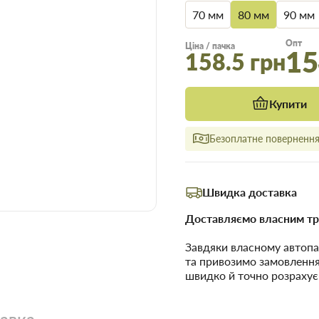
70 мм
80 мм
90 мм
Опт
Ціна / пачка
15
158.5 грн
Купити
Безоплатне повернення 
Швидка доставка
Доставляємо власним тр
Завдяки власному автопа
та привозимо замовленн
швидко й точно розрахує