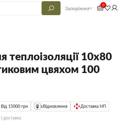
0
Запоріжжя
я теплоізоляції 10х80
тиковим цвяхом 100
 Від 15000 грн
єВідновлення
Доставка НП
 і доставка