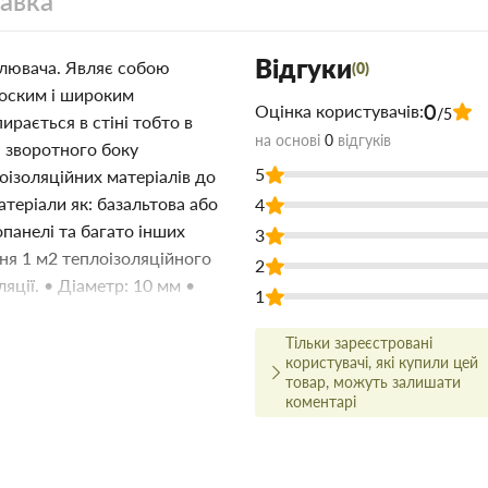
тавка
Відгуки
лювача. Являє собою
(0)
лоским і широким
0
Оцінка користувачів:
/5
рається в стіні тобто в
на основі
0
відгуків
і зворотного боку
5
оізоляційних матеріалів до
атеріали як: базальтова або
4
опанелі та багато інших
3
ння 1 м2 теплоізоляційного
2
яції. • Діаметр: 10 мм •
1
Тільки зареєстровані
цвяхом 100 шт в Запоріжжі
користувачі, які купили цей
 У магазині будівельних
товар, можуть залишати
ьо на складі або на сайті, що
коментарі
 ціні!