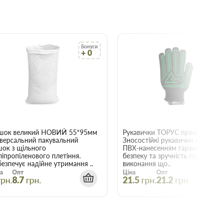
Бонуси
Б
+ 0
+
22015
шок великий НОВИЙ 55*95мм
Рукавички ТОРУС пряжа чорна
іверсальний пакувальний
Зносостійкі рукавички «ТОРУС»
шок з щільного
ПВХ-нанесенням гарантують
ліпропіленового плетіння.
безпеку та зручність під час
езпечує надійне утримання ..
виконання що..
а
Опт
Ціна
Опт
грн.
8.7
грн.
21.5
грн.
21.2
грн.