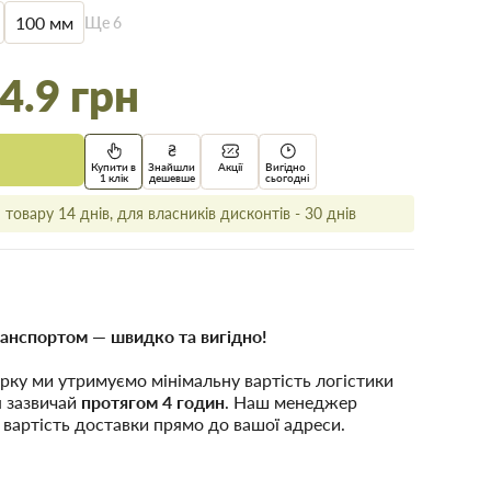
100 мм
Ще
6
4.9 грн
Купити в
Знайшли
Акції
Вигідно
1 клік
дешевше
сьогодні
товару 14 днів, для власників дисконтів - 30 днів
анспортом — швидко та вигідно!
рку ми утримуємо мінімальну вартість логістики
я зазвичай
протягом 4 годин
. Наш менеджер
 вартість доставки прямо до вашої адреси.