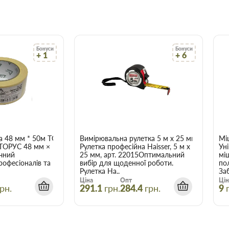
йсно високої якості, і для
ми.
ництва та ремонту в найширшому
о вам найбільше підходить за
Бонуси
Бонуси
сультуватися з досвідченим
+ 1
+ 6
арів відбувається вчасно і точно
аховувати, що оптова ціна в
і більше товарів.
мм із пластиковим
а 48 мм * 50м ТОРУС 056
Вимірювальна рулетка 5 м x 25 мм Haisser 
Мі
 ТОРУС 48 мм ×
Рулетка професійна Haisser, 5 м x
Ун
чний
25 мм, арт. 22015Оптимальний
мі
є зберегти час, гроші та нерви
рофесіоналів та
вибір для щоденної роботи.
по
трібні.
Рулетка Ha..
Заб
Ціна
Опт
Цін
рн.
291.1
грн.
284.4
грн.
9