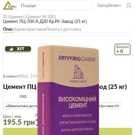
Запоріжжя
Цемент
Цемент М 500
Цемент ПЦ-500 А Д20 Кр.Ріг-Завод (25 кг)
Опис
Характеристики
Оплата і доставка
Бонуси
+ 0
Код: 16570
В наявності
Цемент ПЦ-500 А Д20 Кр.Ріг-Завод (25 кг)
(0)
Безкоштовна доставка! Від 15000 грн
єВідновлення
Доставка НП
Опт
Ціна / міш
193.5 грн
195.5 грн