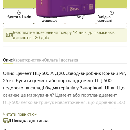
Купити
Купити в 1 клік
Знайшли
Акції
Вигідно
дешевше
сьогодні
Безоплатне повернення товару 14 днів, для власників
дисконтів - 30 днів
Опис
Характеристики
Оплата і доставка
Опис Цемент ПЦ-500 А Д20. Завод-виробник Кривий Ріг,
25 кг. Купити цемент або портландцемент ПЦ-500
недорого на складі будматеріалів у Запоріжжі. Ціна. Що
означає це маркування? Цемент або портландцемент
ПЦ-500 легко витримує навантаження, що дорівнює 500
кілограмів на кубічний сантиметр. А що таке Д0, Д20?
Читати повністю
Літера Д використовується для позначення відсоткового
Швидка доставка
співвідношення добавок до чистого клінкеру цементу.