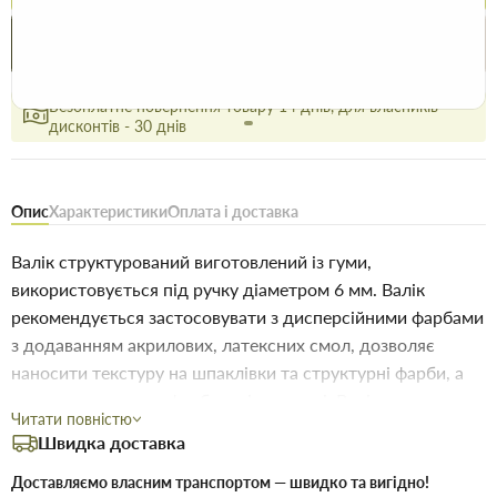
Купити в 1 клік
Знайшли
Акції
Вигідно
дешевше
сьогодні
Безоплатне повернення товару 14 днів, для власників
дисконтів - 30 днів
Опис
Характеристики
Оплата і доставка
Валік структурований виготовлений із гуми,
використовується під ручку діаметром 6 мм. Валік
рекомендується застосовувати з дисперсійними фарбами
з додаванням акрилових, латексних смол, дозволяє
наносити текстуру на шпаклівки та структурні фарби, а
також малюнки на фарбовані поверхні. Валік дуже
Читати повністю
зручно використовувати для нанесення фактурного
Швидка доставка
малюнка при фарбуванні великих за площею поверхонь.
Рекомендується використовувати для внутрішніх
Доставляємо власним транспортом — швидко та вигідно!