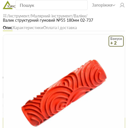
Запоріжжя
Інструмент
Малярний інструмент
Валіки
Валик структурний гумовий №55 180мм 02-737
Опис
Характеристики
Оплата і доставка
Бонуси
+ 2
Код: 14754
В наявності
Валик структурний гумовий №55 180мм
02-737
(0)
Безкоштовна доставка! Від 15000 грн
єВідновлення
Доставка НП
Опт
Ціна / шт
329.9 грн
337.9 грн
Купити