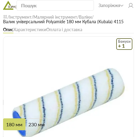
Запоріжжя
Інструмент
Малярний інструмент
Валіки
Валик універсальний Polyamide 180 мм Кубала (Kubala) 4115
Опис
Характеристики
Оплата і доставка
Бонуси
+ 1
Код: 12462
В наявності
Валик універсальний Polyamide 180 мм
Кубала (Kubala) 4115
(0)
Безкоштовна доставка! Від 15000 грн
єВідновлення
Доставка НП
Розмір
180 мм
230 мм
Опт