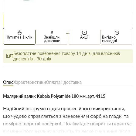
Ціна / шт
113.9 грн
118.5 грн
Купити
Купити в 1 клік
Знайшли
Акції
Вигідно
дешевше
сьогодні
Безоплатне повернення товару 14 днів, для власників
дисконтів - 30 днів
Опис
Характеристики
Оплата і доставка
Малярний валик Kubala Polyamide 180 мм, арт. 4115
Надійний інструмент для професійного використання,
що чудово справляється з нанесенням фарб на гладкі та
помірно шорсткі поверхні. Поліамідне покриття гарантує
відмінну поглинальну здатність та легке очищення після