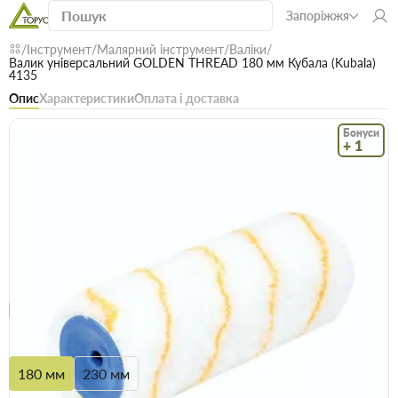
Запоріжжя
Інструмент
Малярний інструмент
Валіки
Валик універсальний GOLDEN THREAD 180 мм Кубала (Kubala)
4135
Опис
Характеристики
Оплата і доставка
Бонуси
+ 1
Код: 13395
В наявності
Валик універсальний GOLDEN THREAD 180
мм Кубала (Kubala) 4135
(0)
Безкоштовна доставка! Від 15000 грн
єВідновлення
Доставка НП
Розмір
180 мм
230 мм