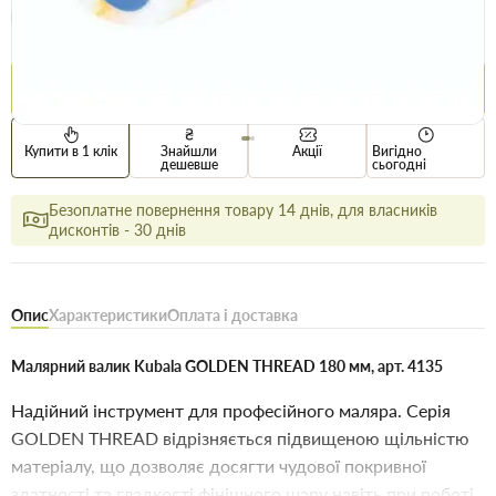
Опт
Ціна / шт
141.5 грн
146.5 грн
Купити
Купити в 1 клік
Знайшли
Акції
Вигідно
дешевше
сьогодні
Безоплатне повернення товару 14 днів, для власників
дисконтів - 30 днів
Опис
Характеристики
Оплата і доставка
Малярний валик Kubala GOLDEN THREAD 180 мм, арт. 4135
Надійний інструмент для професійного маляра. Серія
GOLDEN THREAD відрізняється підвищеною щільністю
матеріалу, що дозволяє досягти чудової покривної
здатності та гладкості фінішного шару навіть при роботі