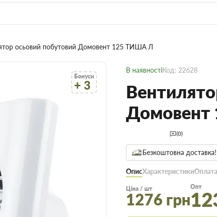
ятор осьовий побутовий Домовент 125 ТИША Л
В наявності
Код: 22628
Бонуси
+ 3
Вентилято
Домовент
(0)
Безкоштовна доставка!
Опис
Характеристики
Оплата
Опт
Ціна / шт
12
1276 грн