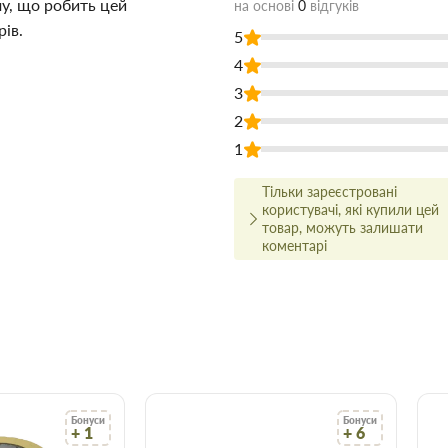
у, що робить цей
на основі
0
відгуків
ів.
5
4
3
2
1
Тільки зареєстровані
я вологого та
користувачі, які купили цей
ардеробних та інших
товар, можуть залишати
коментарі
ладнання.
 Л в Запоріжжі недорого для
дівельних матеріалів Торус
о на сайті, що заощадить Ваш
 ціні!
йсно високої якості, і для
Бонуси
Бонуси
+ 1
+ 6
ми.