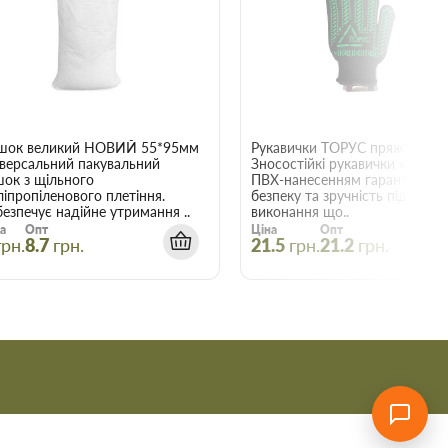
22015
шок великий НОВИЙ 55*95мм
Рукавички ТОРУС пряжа чорна
іверсальний пакувальний
Зносостійкі рукавички «ТОРУС»
шок з щільного
ПВХ-нанесенням гарантують
ліпропіленового плетіння.
безпеку та зручність під час
езпечує надійне утримання ..
виконання що..
а
Опт
Ціна
Опт
грн.
8.7
грн.
21.5
грн.
21.2
грн.