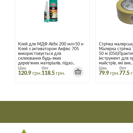
Широкий асортимент:
В наявності продукція для будів
асортименті.
Професійна консультація:
Щоб не заплутатися в тому, щ
ціною та якістю, завжди можна зателефонувати й прокон
менеджером.
Вчасна доставка:
Доставка будівельних матеріалів та тов
за вказаною адресою.
Гнучкі знижки:
Діє гнучка система знижок, варто лише вр
Клей для МДФ Akfix 200 мл+50 мл
Стрічка малярськ
Клей з активатором Акфікс 705
Малярна стрічка
нашому інтернет-магазині починає діяти при купівлі двох 
використовується для
50 м (056)Практи
склеювання будь-яких
інструмент для п
Купити Вентилятор осьовий побутовий 
дерев'яних матеріалів, підхо..
майстрів, які вик..
Ціна
Опт
Ціна
Опт
в Запоріжжі
120.9
грн.
118.5
грн.
79.9
грн.
77.5
г
Скористайтеся послугами інтернет-магазину Торус! Це означа
й отримати з доставкою саме ті товари та послуги, які вам по