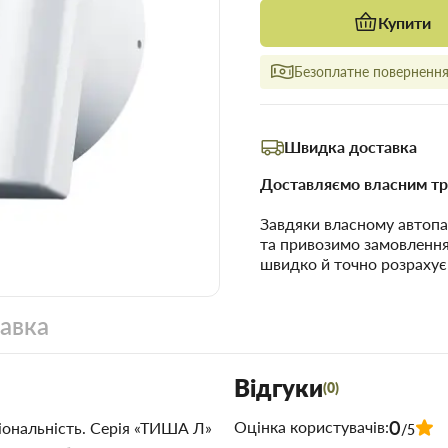
Купити
Безоплатне повернення 
Швидка доставка
Доставляємо власним тр
Завдяки власному автопа
та привозимо замовленн
швидко й точно розрахує
тавка
Відгуки
(0)
0
Оцінка користувачів:
ціональність. Серія «ТИША Л»
/5