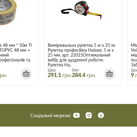
ництва та ремонту в найширшому
о вам найбільше підходить за
сультуватися з досвідченим
арів відбувається вчасно і точно
аховувати, що оптова ціна в
а 48 мм * 50м ТОРУС 056
Вимірювальна рулетка 5 м x 25 мм Haisser 
Мі
 ТОРУС 48 мм ×
Рулетка професійна Haisser, 5 м x
Ун
і більше товарів.
чний
25 мм, арт. 22015Оптимальний
мі
рофесіоналів та
вибір для щоденної роботи.
по
Домовент 125 ТИША Л
Рулетка Ha..
Заб
Ціна
Опт
Цін
рн.
291.1
грн.
284.4
грн.
9
є зберегти час, гроші та нерви
трібні.
Соціальні мережі