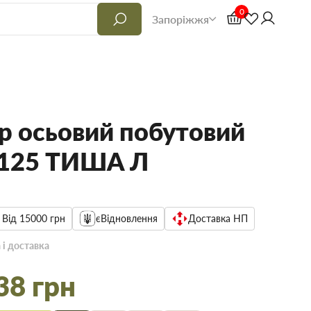
0
Запоріжжя
р осьовий побутовий
 125 ТИША Л
 Від 15000 грн
єВідновлення
Доставка НП
 і доставка
38 грн