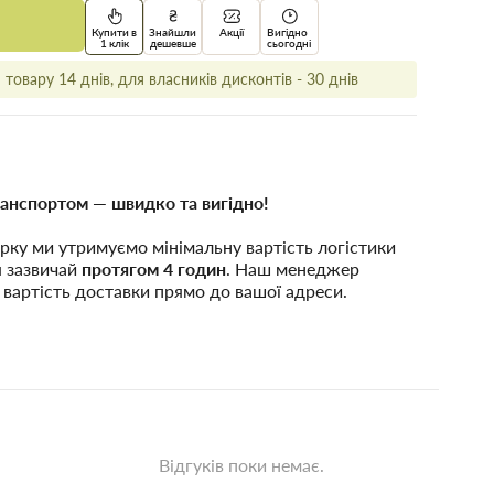
Купити в
Знайшли
Акції
Вигідно
1 клік
дешевше
сьогодні
товару 14 днів, для власників дисконтів - 30 днів
анспортом — швидко та вигідно!
рку ми утримуємо мінімальну вартість логістики
я зазвичай
протягом 4 годин
. Наш менеджер
 вартість доставки прямо до вашої адреси.
Відгуків поки немає.