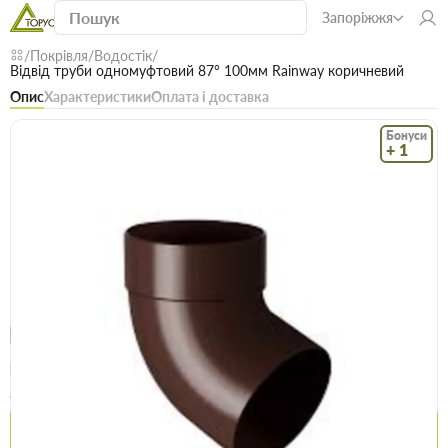
Запоріжжя
Покрівля
Водостік
Відвід труби одномуфтовий 87° 100мм Rainway коричневий
Опис
Характеристики
Оплата і доставка
Бонуси
+ 1
Код: 13450
В наявності
Відвід труби одномуфтовий 87° 100мм
Rainway коричневий
(0)
Безкоштовна доставка! Від 15000 грн
єВідновлення
Доставка НП
Опт
Ціна / шт
224.5 грн
244.6 грн
Купити