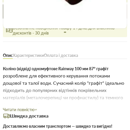
Купити в 1 клік
Знайшли
Акції
Вигідно
дешевше
сьогодні
Безоплатне повернення товару 14 днів, для власників
дисконтів - 30 днів
Опис
Характеристики
Оплата і доставка
Коліно (відвід) одномуфтове Rainway 100 мм 87° графіт
розроблене для ефективного керування потоками
дощової та талої води. Сучасний колір "графіт" ідеально
підходить до популярних відтінків покрівельних
матеріалів (металочерепиці чи профнастилу) та темного
фасадного оздоблення.
Читати повністю
Швидка доставка
Технічні параметри:
Доставляємо власним транспортом — швидко та вигідно!
Rainway 130/100
Система: