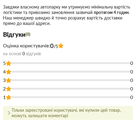
Завдяки власному автопарку ми утримуємо мінімальну вартість
В розтруб (герметична фіксація без клею за
Монтаж:
логістики та привозимо замовлення зазвичай
протягом 4 годин
.
рахунок точної геометрії)
Наш менеджер швидко й точно розрахує вартість доставки
Повна інертність до вологи та
Стійкість до корозії:
прямо до вашої адреси.
атмосферних опадів
Відгуки
(0)
Розрахований на тривалу експлуатацію
Термін служби:
0
в умовах суворих зимових морозів та літньої спеки
Оцінка користувачів:
/5
на основі
0
відгуків
Сфера застосування:
5
0
Необхідний для створення фінального випуску
4
0
водостічної системи або для виконання поворотів у
3
0
складних геометричних вузлах покрівлі. Завдяки гладкій
2
0
внутрішній поверхні елемент захищений від накопичення
1
0
бруду та листя.
Тільки зареєстровані користувачі, які купили цей товар,
Купити Відвід труби одномуфтовий 87° 100мм Rainway
можуть залишати коментарі
коричневий в Запоріжжі недорого для застосування під час
будівництва або ремонту. У магазині будівельних матеріалів
Торус можна купити за низькою ціною безпосередньо на складі