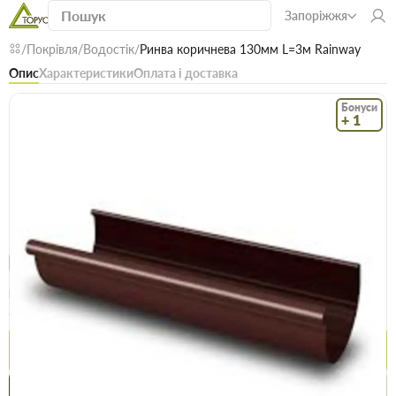
Запоріжжя
Покрівля
Водостік
Ринва коричнева 130мм L=3м Rainway
Опис
Характеристики
Оплата і доставка
Бонуси
+ 1
Код: 15793
В наявності
Ринва коричнева 130мм L=3м Rainway
(0)
Безкоштовна доставка! Від 15000 грн
єВідновлення
Доставка НП
Опт
Ціна / шт
351.5 грн
382.9 грн
Купити