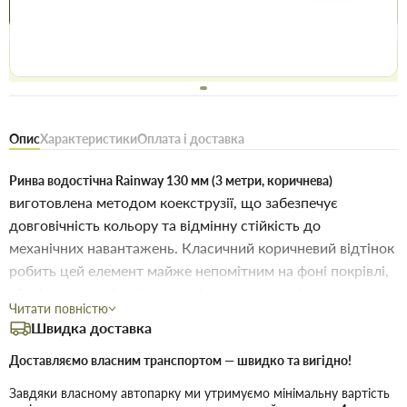
Купити в 1 клік
Знайшли
Акції
Вигідно
дешевше
сьогодні
Безоплатне повернення товару 14 днів, для власників
дисконтів - 30 днів
Опис
Характеристики
Оплата і доставка
Ринва водостічна Rainway 130 мм (3 метри, коричнева)
виготовлена методом коекструзії, що забезпечує
довговічність кольору та відмінну стійкість до
механічних навантажень. Класичний коричневий відтінок
робить цей елемент майже непомітним на фоні покрівлі,
зберігаючи охайний вигляд фасаду на довгі роки.
Читати повністю
Швидка доставка
Технічні переваги:
Доставляємо власним транспортом — швидко та вигідно!
Оптимальна геометрія ринви гарантує
Ефективність:
Завдяки власному автопарку ми утримуємо мінімальну вартість
швидкий відтік води навіть під час сильних злив.