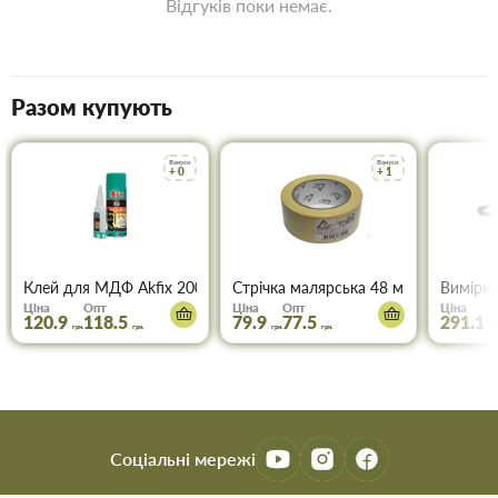
Відгуків поки немає.
Разом купують
Бонуси
Бонуси
+ 0
+ 1
Клей для МДФ Akfix 200 мл+50 мл
Стрічка малярська 48 мм * 50м ТОР
Вимірюв
Ціна
Опт
Ціна
Опт
Ціна
120.9
118.5
79.9
77.5
291.1
грн.
грн.
грн.
грн.
грн
Соціальні мережі