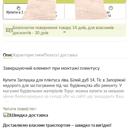
Купити в 1 клік
Знайшли
Акції
Вигідно
дешевше
сьогодні
Безоплатне повернення товару 14 днів, для власників
дисконтів - 30 днів
Опис
Характеристики
Оплата і доставка
Завершуючий елемент при монтажі плинтусу
Купити Заглушка для плінтуса ліва, Білий дуб 14, Тіс в Запоріжжі
недорого для застосування під час будівництва або ремонту. У
магазині будівельних матеріалів Торус можна купити за низькою
ціною безпосередньо на складі або на сайті, що заощадить Ваш
час.
Читати повністю
Переваги нашого інтернет-магазину будматеріалів не тільки в
Швидка доставка
ціні!
Доставляємо власним транспортом — швидко та вигідно!
Якість без посередників:
Ми пропонуємо купити товари