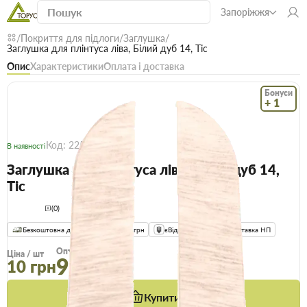
Запоріжжя
Покриття для підлоги
Заглушка
Заглушка для плінтуса ліва, Білий дуб 14, Тіс
Опис
Характеристики
Оплата і доставка
Бонуси
+ 1
Код: 22567
В наявності
Заглушка для плінтуса ліва, Білий дуб 14,
Тіс
(0)
Безкоштовна доставка! Від 15000 грн
єВідновлення
Доставка НП
Опт
Ціна / шт
9.5 грн
10 грн
Купити