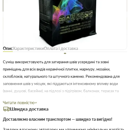
Купити в 1 клік
Знайшли
Акції
Вигідно
дешевше
сьогодні
Безоплатне повернення товару 14 днів, для власників
дисконтів - 30 днів
Опис
Характеристики
Оплата і доставка
Суміш використовують для затирання швів усередині та зовні
приміщень для всіх видів керамічної плитки, мармуру, мозаїки,
склоблоків, натурального та штучного каменю. Рекомендована для
заповнення швів у місцях, які піддаються інтенсивному впливу води
(ванні, душові, басейни), на підлозі з підігрівом, балконах, терасах та
інших конструкціях, які піддаються деформації. Має бактерицидний
Читати повністю
ефект. Колір в асортименті
Швидка доставка
Доставляємо власним транспортом — швидко та вигідно!
Технічні характеристики
Рекомендована ширина шва, мм 2...6
Завдяки власному автопарку ми утримуємо мінімальну вартість