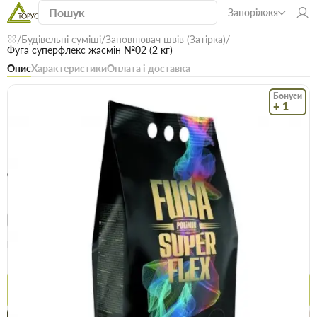
Запоріжжя
Будівельні суміші
Заповнювач швів (Затірка)
Фуга суперфлекс жасмін №02 (2 кг)
Опис
Характеристики
Оплата і доставка
Бонуси
+ 1
Код: 10571
В наявності
Фуга суперфлекс жасмін №02 (2 кг)
(0)
Безкоштовна доставка! Від 15000 грн
єВідновлення
Доставка НП
Опт
Ціна / шт
149.6 грн
152.5 грн
Купити