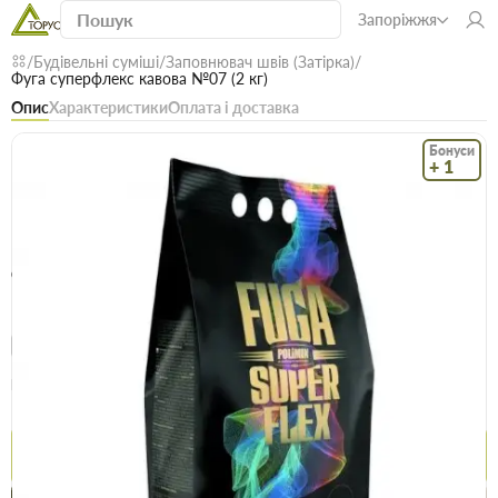
Запоріжжя
Будівельні суміші
Заповнювач швів (Затірка)
Фуга суперфлекс кавова №07 (2 кг)
Опис
Характеристики
Оплата і доставка
Бонуси
+ 1
Код: 10573
В наявності
Фуга суперфлекс кавова №07 (2 кг)
(0)
Безкоштовна доставка! Від 15000 грн
єВідновлення
Доставка НП
Опт
Ціна / шт
149.6 грн
152.5 грн
Купити