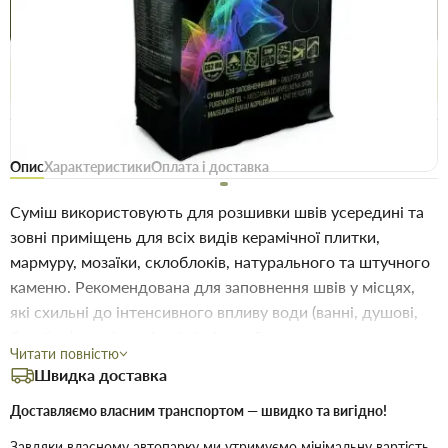
Купити в 1 клік
Знайшли
Акції
Вигідно
дешевше
сьогодні
Безоплатне повернення товару 14 днів, для власників
дисконтів - 30 днів
Опис
Характеристики
Оплата і доставка
Суміш використовують для розшивки швів усередині та
зовні приміщень для всіх видів керамічної плитки,
мармуру, мозаїки, склоблоків, натурального та штучного
каменю. Рекомендована для заповнення швів у місцях,
які схильні до інтенсивного впливу води (ванні, душові,
басейни), на підлозі з підігрівом, балконах, терасах та
Читати повністю
інших конструкціях, що піддаються деформації. Має
Швидка доставка
бактерицидний ефект. Колір в асортименті
Доставляємо власним транспортом — швидко та вигідно!
Технічні характеристики
Завдяки власному автопарку ми утримуємо мінімальну вартість