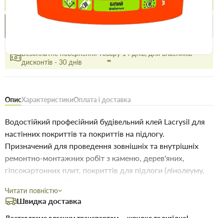
Купити в 1 клік
Знайшли
Акції
Вигідно
дешевше
сьогодні
Безоплатне повернення товару 14 днів, для власників
дисконтів - 30 днів
Опис
Характеристики
Оплата і доставка
Водостійкий професійний будівельний клей Lacrysil для
настінних покриттів та покриттів на підлогу.
Призначений для проведення зовнішніх та внутрішніх
ремонтно-монтажних робіт з каменю, дерев'яних,
гіпсокартонних плит, покриттів для підлоги (лінолеуму,
ковроліну), виробів з пінополістиролу, мінеральної вати
Читати повністю
до основ з каменю, цегли, ОСБ, а також бетонних,
Швидка доставка
цегляних, металевих, дерев'яних. та інших поверхонь.