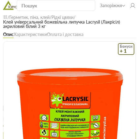
Запоріжжя
Герметик, піна, клей
Рідкі цвяхи
Клей універсальний божевільна липучка Lacrysil (Лакрісіл)
акриловий білий 3 кг
Опис
Характеристики
Оплата і доставка
Бонуси
+ 1
Код: 10681
В наявності
Клей універсальний божевільна липучка
Lacrysil (Лакрісіл) акриловий білий 3 кг
(0)
Безкоштовна доставка! Від 15000 грн
єВідновлення
Доставка НП
Опт
Ціна / шт
439.9 грн
469.9 грн
Купити