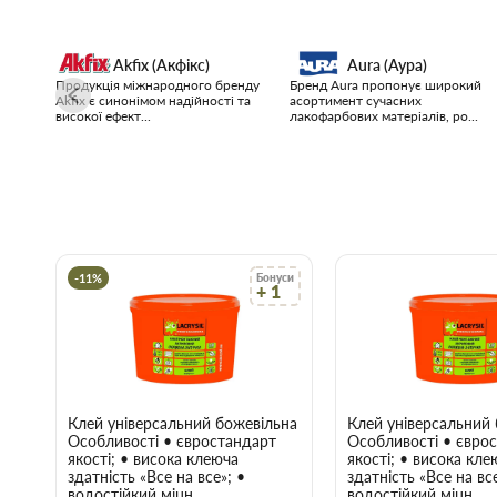
Akfix (Акфікс)
Aura (Аура)
Продукція міжнародного бренду
Бренд Aura пропонує широкий
Akfix є синонімом надійності та
асортимент сучасних
високої ефект...
лакофарбових матеріалів, ро...
-11%
Бонуси
+ 1
Клей універсальний божевільна липучка Lacrysil (Лакрісіл) 
Клей універсальний б
Особливості • євростандарт
Особливості • євро
якості; • висока клеюча
якості; • висока кле
здатність «Все на все»; •
здатність «Все на все
водостійкий міцн..
водостійкий міцн..