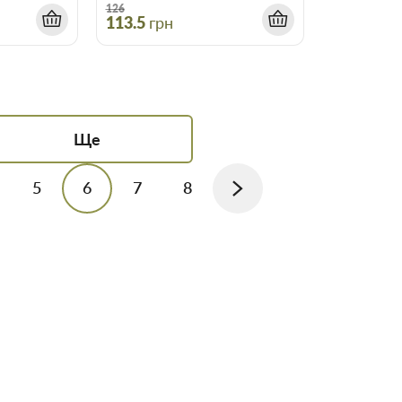
126
н
113.5
грн
Ще
5
6
7
8