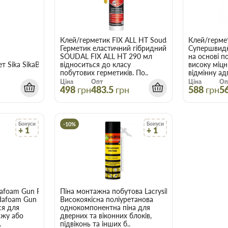
Клей/герметик FIX ALL HT Soudal білий 290 мл
Клей/гермет
Герметик еластичний гібридний
Супершвидк
SOUDAL FIX ALL HT 290 мл
на основі п
лет Sika SikaBoom 582 Foam Fix 750 мл
відноситься до класу
високу міцн
побутових герметиків. По..
відмінну адг
Ціна
Опт
Ціна
Оп
498
грн
483.5
грн
588
грн
5
Бонуси
-10%
Бонуси
+ 1
+ 1
afoam Gun P60 проф. 750 мл
Піна монтажна побутова Lacrysil 320 мл
udafoam Gun
Високоякісна поліуретанова
ся для
однокомпонентна піна для
ажу або
дверних та віконних блоків,
.
підвіконь та інших б..