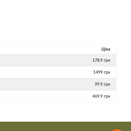
Ціна
178.9
грн
1499
грн
99.9
грн
469.9
грн