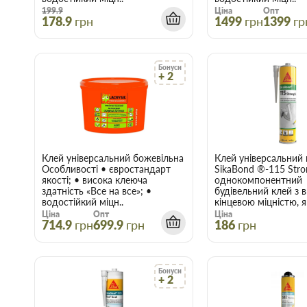
199.9
Ціна
Опт
178.9
грн
1499
грн
1399
гр
Бонуси
+ 2
Клей універсальний божевільна липучка Lacrysil (Лакрісіл) 
Клей універсальний 
Особливості • євростандарт
SikaBond ®-115 Stro
якості; • висока клеюча
однокомпонентний
здатність «Все на все»; •
будівельний клей з 
водостійкий міцн..
кінцевою міцністю, я
Ціна
Опт
Ціна
714.9
грн
699.9
грн
186
грн
Бонуси
+ 2