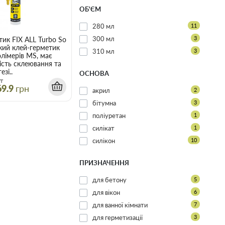
ОБ'ЄМ
280 мл
11
300 мл
3
ик FIX ALL Turbo Soudal 290 мл
ий клей-герметик
310 мл
3
олімерів MS, має
ість склеювання та
езі..
ОСНОВА
т
69.9
грн
акрил
2
бітумна
3
поліуретан
1
силікат
1
силікон
10
ПРИЗНАЧЕННЯ
для бетону
5
для вікон
6
для ванної кімнати
7
для герметизації
3