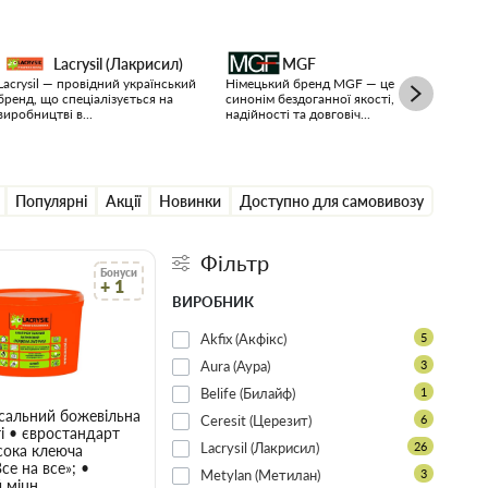
Lacrysil (Лакрисил)
MGF
Lacrysil — провідний український
Німецький бренд MGF — це
Polim
бренд, що спеціалізується на
синонім бездоганної якості,
украї
виробництві в...
надійності та довговіч...
пропо
Популярні
Акції
Новинки
Доступно для самовивозу
Фільтр
Бонуси
+ 1
ВИРОБНИК
Akfix (Акфікс)
5
Aura (Аура)
3
Belife (Билайф)
1
акрісіл) акриловий білий 280 мл
сальний божевільна липучка Lacrysil (Лакрісіл) акриловий білий 3 кг
Ceresit (Церезит)
6
і • євростандарт
Lacrysil (Лакрисил)
26
исока клеюча
се на все»; •
Metylan (Метилан)
3
 міцн..