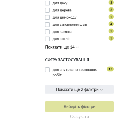
для даху
3
для дерева
2
для димоходу
1
для заповнення швів
4
для камінів
1
для котлів
1
Показати ще 14
СФЕРА ЗАСТОСУВАННЯ
для внутрішніх і зовнішніх
17
робіт
Показати ще 2 фільтри
Виберіть фільтри
Скасувати