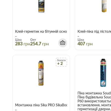
Клей-герметик на бітумній основі SikaSeal-173
Клей-піна під пісто
..
..
Ціна
Опт
Ціна
283
грн
254.7
грн
407
грн
Бонуси
+ 2
Піна монтажна Soud
Піна будівельна So
P60 використовуєть
Монтажна піна Sika PRO SikaBoom 580 750 мл
встановлення, монт
..
герметизації дверни.