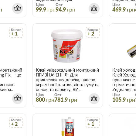
Ціна
Опт
Ціна
н
99.9
грн
94.9
грн
469.9
грн
Бонуси
Бонуси
+ 1
+ 2
акриловий білий 6 кг
монтажний SikaBond 115 Strong Fix
Клей універсальний монтажний КС-3 15 кг
ng Fix — це
ПРИЗНАЧЕННЯ: Для
Клей Холод
приклеювання дерева, паперу,
призначене 
високою
керамічної плитки, лінолеуму на
герметичног
кий м..
основі та паркету. ВИ..
з'єднання ч
Ціна
Опт
Ціна
800
грн
781.9
грн
105.9
грн
Бонуси
Бонуси
+ 2
+ 1