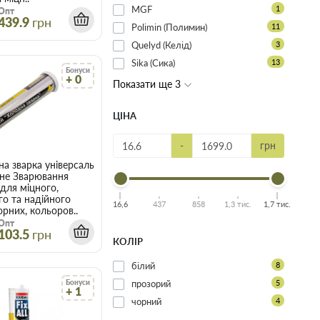
MGF
1
Опт
439.9
грн
Polimin (Полимин)
11
Quelyd (Келід)
3
Sika (Сика)
13
Бонуси
+ 0
Показати ще 3
ЦІНА
-
грн
Клей холодна зварка універсальний VIROK 58 гр.
не Зварювання
для міцного,
о та надійного
16,6
437
858
1,3 тис.
1,7 тис.
орних, кольоров..
Опт
103.5
грн
КОЛІР
білий
8
Бонуси
прозорий
5
+ 1
чорний
4