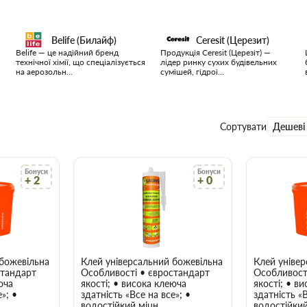
Belife (Билайф)
Ceresit (Церезит)
Belife — це надійний бренд
Продукція Ceresit (Церезіт) —
технічної хімії, що спеціалізується
лідер ринку сухих будівельних
на аерозольн...
сумішей, гідроі...
Сортувати
Дешеві
Бонуси
Бонуси
+ 2
+ 0
акриловий білий 1,2 кг
ожевільна липучка Lacrysil (Лакрісіл) акриловий білий 12 кг
Клей універсальний божевільна липучка Lacrysil (Л
Клей універ
стандарт
Особливості • євростандарт
Особливост
юча
якості; • висока клеюча
якості; • в
»; •
здатність «Все на все»; •
здатність «В
водостійкий міцн..
водостійкий