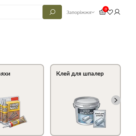
0
Запоріжжя
вяхи
Клей для шпалер