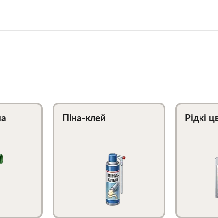
на
Піна-клей
Рідкі ц