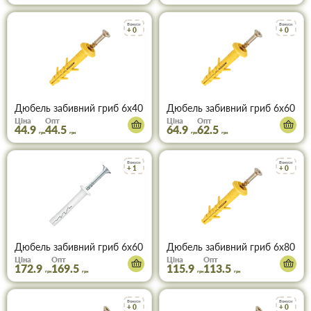
Бонуси
Бонуси
+ 0
+ 0
Дюбель забивний гриб 6х40 з поліпропілену, пачка 100 шт
Дюбель забивний гриб 6х60 з п
Ціна
Опт
Ціна
Опт
44.9
44.5
64.9
62.5
грн
грн
грн
грн
Бонуси
Бонуси
+ 1
+ 0
Дюбель забивний гриб 6х60 поліпропіленовий Koelner (Кельнер), 
Дюбель забивний гриб 6х80 з п
Ціна
Опт
Ціна
Опт
172.9
169.5
115.9
113.5
грн
грн
грн
грн
Бонуси
Бонуси
+ 0
+ 0