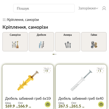
Запоріжжя
Кріплення, саморізи
Кріплення, саморізи
Саморізи
Дюбеля
Анкера
Гайки
Бонуси
Бонуси
+ 0
+ 1
Дюбель забивний гриб 6х100 поліпропіленовий, пачка 100 шт
Дюбель забивний гриб 6х40 з по
Ціна
Опт
Ціна
Опт
169.9
166.9
267.5
261.5
грн
грн
грн
грн