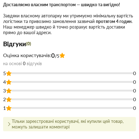
скручувань під час використання. Довжина
30 метрів
Доставляємо власним транспортом — швидко та вигідно!
дозволяє вільно поливати віддалені куточки вашого саду,
Завдяки власному автопарку ми утримуємо мінімальну вартість
а діаметр
забезпечує стабільний напір води.
1/2"
логістики та привозимо замовлення зазвичай
протягом 4 годин
.
Матеріал виробу має захист від ультрафіолетового
Наш менеджер швидко й точно розрахує вартість доставки
прямо до вашої адреси.
випромінювання та перешкоджає росту водоростей
усередині, що зберігає чистоту води та подовжує термін
Відгуки
(0)
служби шланга.
0
Оцінка користувачів:
/5
поливальний шланг армований.
Тип:
на основі
0
відгуків
Sprint.
Серія:
5
0
WFS1/230.
Артикул:
4
0
1/2".
Діаметр:
3
0
30 м.
Довжина:
2
0
відмінна гнучкість, надійне армування,
Переваги:
1
стійкість до сонця (УФ), захист від водоростей,
0
зручність у роботі.
Тільки зареєстровані користувачі, які купили цей товар,
можуть залишати коментарі
Купити Шланг для поливу 1/2" 30 м тришаровий армований
Bradas SPRINT (WFS1/230) в Запоріжжі недорого для