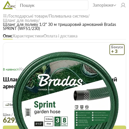
Запоріжжя
Господарські товари
Поливальна система
Шланг для поливу
Шланг для поливу 1/2" 30 м тришаровий армований Bradas
SPRINT (WFS1/230)
Опис
Характеристики
Оплата і доставка
Бонуси
+ 3
Код: 22646
В наявності
Шланг для поливу 1/2" 30 м тришаровий
армований Bradas SPRINT (WFS1/230)
(0)
Безкоштовна доставка! Від 15000 грн
єВідновлення
Доставка НП
Опт
Ціна / шт
609.9 грн
629.9 грн