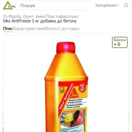
Запоріжжя
Фарба, ґрунт, хімія
Пластифікатори
Sika AntiFreeze 1 кг добавка до бетону
Опис
Характеристики
Оплата і доставка
Бонуси
+ 0
Код: 14292
В наявності
Sika AntiFreeze 1 кг добавка до бетону
(0)
Безкоштовна доставка! Від 15000 грн
єВідновлення
Доставка НП
Ціна / шт
85.5 грн
Купити