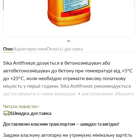
Купити в 1 клік
Знайшли
Акції
Вигідно
дешевше
сьогодні
Безоплатне повернення товару 14 днів, для власників
дисконтів - 30 днів
Опис
Характеристики
Оплата і доставка
Sika Antifreeze дозується в бетонозмішувач або
автобетонозмішувач до бетону при температурі від +5°С
до +25°С, коли необхідно отримати високу початкову
міцність у перші години. Sika Antifreeze рекомендується
застосовувати у таких випадках: • виготовлення збірного
залізобетону; • товарний бетон, де необхідно отримати
Читати повністю
високу розгаробкову міцність; • безперервне формування
Швидка доставка
(екструдер чи опалубка); • товарний бетон під час
формування методом ковзної опалубки; • бетон на
Доставляємо власним транспортом — швидко та вигідно!
цементах із мінеральними добавками.
Завдяки власному автопарку ми утримуємо мінімальну вартість